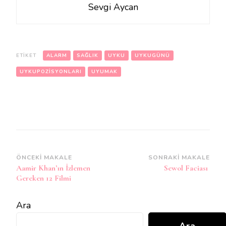
Sevgi Aycan
ETIKET
ALARM
SAĞLIK
UYKU
UYKUGÜNÜ
UYKUPOZISYONLARI
UYUMAK
Yazı
ÖNCEKI MAKALE
SONRAKI MAKALE
Aamir Khan’ın İzlemen
Sewol Faciası
dolaşımı
Gereken 12 Filmi
Ara