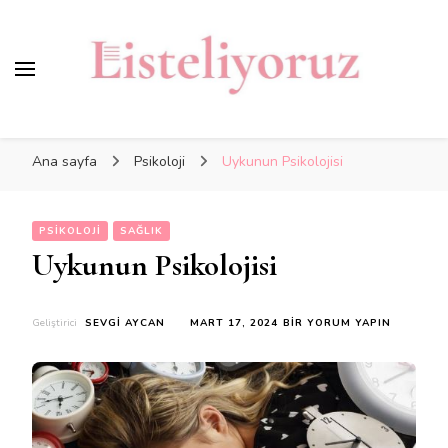
Ana sayfa
Psikoloji
Uykunun Psikolojisi
PSIKOLOJI
SAĞLIK
Uykunun Psikolojisi
UYKUNUN
Geliştirici
SEVGI AYCAN
MART 17, 2024
BIR YORUM YAPIN
PSIKOLOJISI
IÇIN