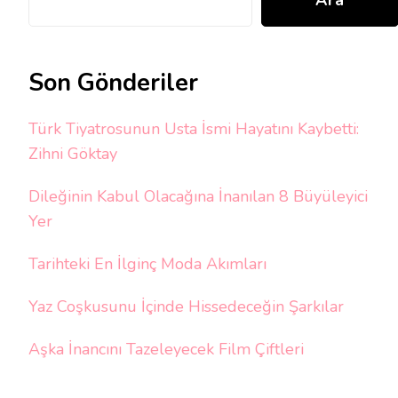
Ara
Son Gönderiler
Türk Tiyatrosunun Usta İsmi Hayatını Kaybetti:
Zihni Göktay
Dileğinin Kabul Olacağına İnanılan 8 Büyüleyici
Yer
Tarihteki En İlginç Moda Akımları
Yaz Coşkusunu İçinde Hissedeceğin Şarkılar
Aşka İnancını Tazeleyecek Film Çiftleri