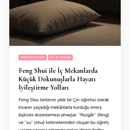
DEKORASYON
EV & YAŞAM
Feng Shui ile İç Mekanlarda
Küçük Dokunuşlarla Hayatı
İyileştirme Yolları
Feng Shui, binlerce yıllık bir Çin öğretisi olarak
insanın yaşadığı mekânlarla kurduğu enerji
ilişkisini düzenlemeyi amaçlar. “Rüzgâr” (feng)
ve “su” (shui) kelimelerinden oluşan bu öğreti,
yaşam enerjisi anlamına gelen chi’nin doğru