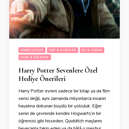
ANNE-ÇOCUK
AŞK & İLIŞKILER
EV & YAŞAM
HOBI & EĞLENCE
Harry Potter Sevenlere Özel
Hediye Önerileri
Harry Potter evreni sadece bir kitap ya da film
serisi değil, aynı zamanda milyonlarca insanın
hayatına dokunan büyülü bir yolculuk. Eğer
senin de çevrende kendini Hogwarts’ın bir
öğrencisi gibi hisseden, Quidditch maçlarını
heyecanla takip eden ya da hâlâ o meşhur