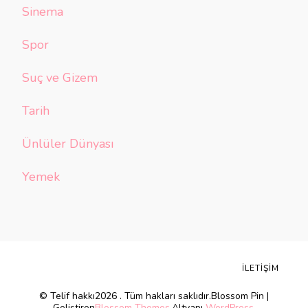
Sinema
Spor
Suç ve Gizem
Tarih
Ünlüler Dünyası
Yemek
İLETIŞIM
© Telif hakkı2026
. Tüm hakları saklıdır.
Blossom Pin |
Geliştiren
Blossom Themes
.Altyapı
WordPress
.