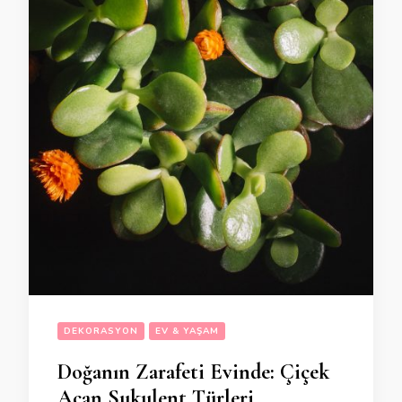
DEKORASYON
EV & YAŞAM
Doğanın Zarafeti Evinde: Çiçek
Açan Sukulent Türleri