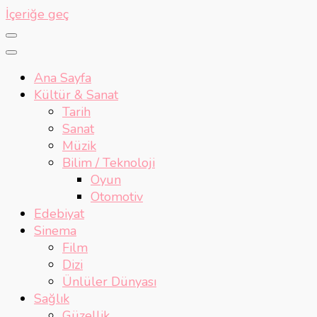
İçeriğe geç
Ana Sayfa
Kültür & Sanat
Tarih
Sanat
Müzik
Bilim / Teknoloji
Oyun
Otomotiv
Edebiyat
Sinema
Film
Dizi
Ünlüler Dünyası
Sağlık
Güzellik