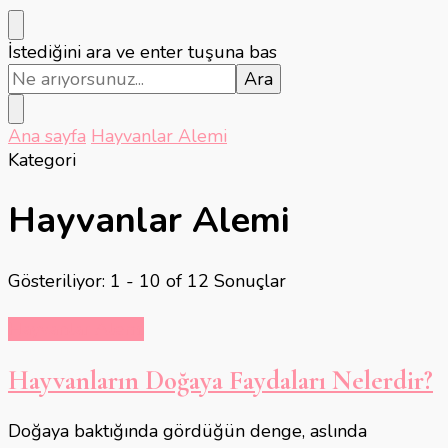
Bir
İstediğini ara ve enter tuşuna bas
şey
mi
arıyorsunuz?
Ana sayfa
Hayvanlar Alemi
Kategori
Hayvanlar Alemi
Gösteriliyor: 1 - 10 of 12 Sonuçlar
Hayvanlar Alemi
Hayvanların Doğaya Faydaları Nelerdir?
Doğaya baktığında gördüğün denge, aslında