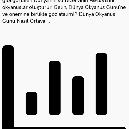
gibi gözüken Dünya’nın su rezervinin %95/98’ini
okyanuslar oluşturur. Gelin, Dünya Okyanus Günü’ne
ve önemine birlikte göz atalım! ? Dünya Okyanus
Günü Nasıl Ortaya …