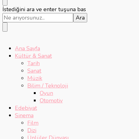
Bir
İstediğini ara ve enter tuşuna bas
şey
mi
arıyorsunuz?
Ana Sayfa
Kültür & Sanat
Tarih
Sanat
Müzik
Bilim / Teknoloji
Oyun
Otomotiv
Edebiyat
Sinema
Film
Dizi
Ünlüler Dünyası