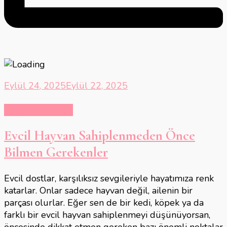
Eylül 24, 2025
Eylül 22, 2025
Hayvanlar Alemi
Evcil Hayvan Sahiplenmeden Önce
Bilmen Gerekenler
Evcil dostlar, karşılıksız sevgileriyle hayatımıza renk
katarlar. Onlar sadece hayvan değil, ailenin bir
parçası olurlar. Eğer sen de bir kedi, köpek ya da
farklı bir evcil hayvan sahiplenmeyi düşünüyorsan,
öncesinde dikkat etmen gereken bazı önemli noktalar