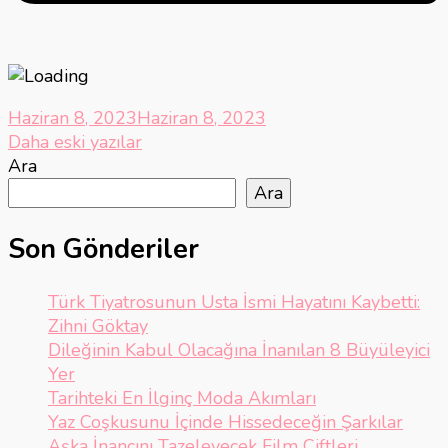
Haziran 8, 2023
Haziran 8, 2023
Yazı
Daha eski yazılar
Ara
gezinmesi
Ara
Son Gönderiler
Türk Tiyatrosunun Usta İsmi Hayatını Kaybetti:
Zihni Göktay
Dileğinin Kabul Olacağına İnanılan 8 Büyüleyici
Yer
Tarihteki En İlginç Moda Akımları
Yaz Coşkusunu İçinde Hissedeceğin Şarkılar
Aşka İnancını Tazeleyecek Film Çiftleri