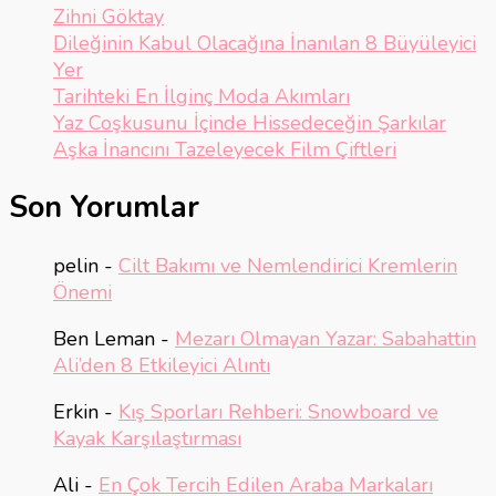
Zihni Göktay
Dileğinin Kabul Olacağına İnanılan 8 Büyüleyici
Yer
Tarihteki En İlginç Moda Akımları
Yaz Coşkusunu İçinde Hissedeceğin Şarkılar
Aşka İnancını Tazeleyecek Film Çiftleri
Son Yorumlar
pelin
-
Cilt Bakımı ve Nemlendirici Kremlerin
Önemi
Ben Leman
-
Mezarı Olmayan Yazar: Sabahattin
Ali’den 8 Etkileyici Alıntı
Erkin
-
Kış Sporları Rehberi: Snowboard ve
Kayak Karşılaştırması
Ali
-
En Çok Tercih Edilen Araba Markaları