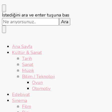
Bir
İstediğini ara ve enter tuşuna bas
şey
mi
arıyorsunuz?
Ana Sayfa
Kültür & Sanat
Tarih
Sanat
Müzik
Bilim / Teknoloji
Oyun
Otomotiv
Edebiyat
Sinema
Film