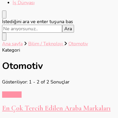
İş Dünyası
Bir
İstediğini ara ve enter tuşuna bas
şey
mi
arıyorsunuz?
Ana sayfa
Bilim / Teknoloji
Otomotiv
Kategori
Otomotiv
Gösteriliyor: 1 - 2 of 2 Sonuçlar
Otomotiv
En Çok Tercih Edilen Araba Markaları