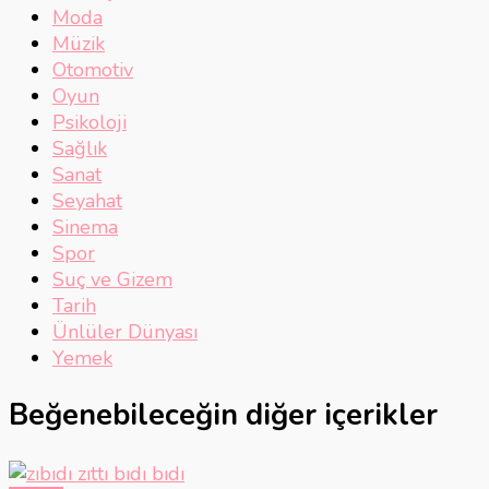
Moda
Müzik
Otomotiv
Oyun
Psikoloji
Sağlık
Sanat
Seyahat
Sinema
Spor
Suç ve Gizem
Tarih
Ünlüler Dünyası
Yemek
Beğenebileceğin diğer içerikler