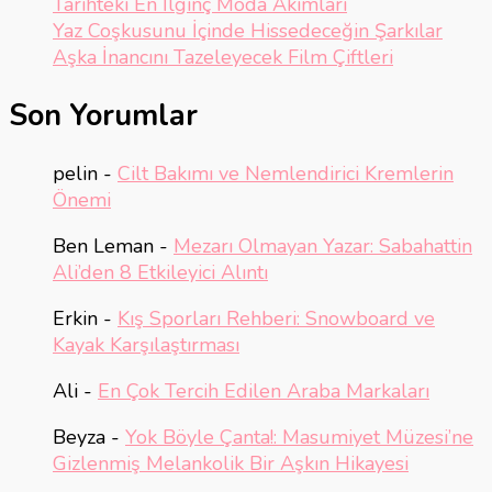
Tarihteki En İlginç Moda Akımları
Yaz Coşkusunu İçinde Hissedeceğin Şarkılar
Aşka İnancını Tazeleyecek Film Çiftleri
Son Yorumlar
pelin
-
Cilt Bakımı ve Nemlendirici Kremlerin
Önemi
Ben Leman
-
Mezarı Olmayan Yazar: Sabahattin
Ali’den 8 Etkileyici Alıntı
Erkin
-
Kış Sporları Rehberi: Snowboard ve
Kayak Karşılaştırması
Ali
-
En Çok Tercih Edilen Araba Markaları
Beyza
-
Yok Böyle Çanta!: Masumiyet Müzesi’ne
Gizlenmiş Melankolik Bir Aşkın Hikayesi