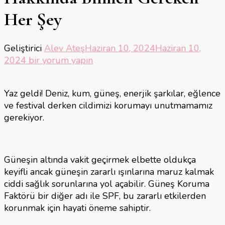
Her Şey
Geliştirici
Alev Ateş
Haziran 10, 2024
Haziran 10,
SPF
2024
bir yorum yapın
101:
Güneş
Yaz geldi! Deniz, kum, güneş, enerjik şarkılar, eğlence
Koruyucu
ve festival derken cildimizi korumayı unutmamamız
Hakkında
gerekiyor.
Bilmen
Gereken
Her
Şey
Güneşin altında vakit geçirmek elbette oldukça
için
keyifli ancak güneşin zararlı ışınlarına maruz kalmak
ciddi sağlık sorunlarına yol açabilir. Güneş Koruma
Faktörü bir diğer adı ile SPF, bu zararlı etkilerden
korunmak için hayati öneme sahiptir.