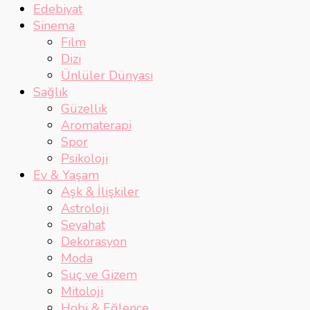
Edebiyat
Sinema
Film
Dizi
Ünlüler Dünyası
Sağlık
Güzellik
Aromaterapi
Spor
Psikoloji
Ev & Yaşam
Aşk & İlişkiler
Astroloji
Seyahat
Dekorasyon
Moda
Suç ve Gizem
Mitoloji
Hobi & Eğlence