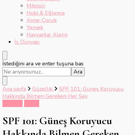
Mitoloji
Hobi & Eğlence
Anne-Çocuk
Yemek
Hayvanlar Alemi
İş Dünyası
Bir
İstediğini ara ve enter tuşuna bas
şey
mi
arıyorsunuz?
Ana sayfa
Güzellik
SPF 101: Güneş Koruyucu
Hakkında Bilmen Gereken Her Şey
Güzellik
Sağlık
SPF 101: Güneş Koruyucu
Hakkında Bilmen Gereken