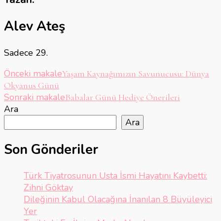
Alev Ateş
Sadece 29.
Yazı
Önceki makale
Yaşam Kaynağımızın Savunucusu: Dünya
Okyanus Günü
dolaşımı
Sonraki makale
Babalar Günü Hediye Önerileri
Ara
Ara
Son Gönderiler
Türk Tiyatrosunun Usta İsmi Hayatını Kaybetti:
Zihni Göktay
Dileğinin Kabul Olacağına İnanılan 8 Büyüleyici
Yer