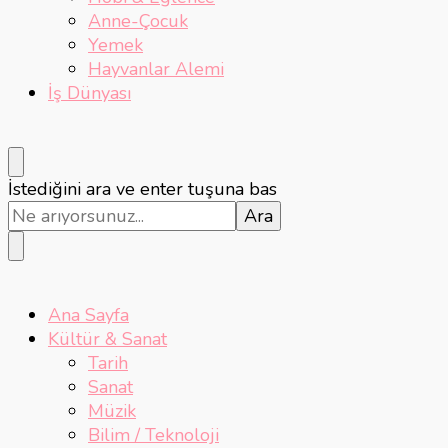
Anne-Çocuk
Yemek
Hayvanlar Alemi
İş Dünyası
Bir
İstediğini ara ve enter tuşuna bas
şey
mi
arıyorsunuz?
Ana Sayfa
Kültür & Sanat
Tarih
Sanat
Müzik
Bilim / Teknoloji