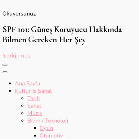
Okuyorsunuz
SPF 101: Güneş Koruyucu Hakkında
Bilmen Gereken Her Şey
İçeriğe geç
Ana Sayfa
Kültür & Sanat
Tarih
Sanat
Müzik
Bilim / Teknoloji
Oyun
Otomotiv