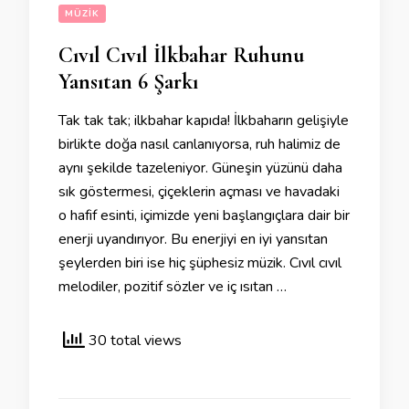
MÜZIK
Cıvıl Cıvıl İlkbahar Ruhunu
Yansıtan 6 Şarkı
Tak tak tak; ilkbahar kapıda! İlkbaharın gelişiyle
birlikte doğa nasıl canlanıyorsa, ruh halimiz de
aynı şekilde tazeleniyor. Güneşin yüzünü daha
sık göstermesi, çiçeklerin açması ve havadaki
o hafif esinti, içimizde yeni başlangıçlara dair bir
enerji uyandırıyor. Bu enerjiyi en iyi yansıtan
şeylerden biri ise hiç şüphesiz müzik. Cıvıl cıvıl
melodiler, pozitif sözler ve iç ısıtan …
30 total views