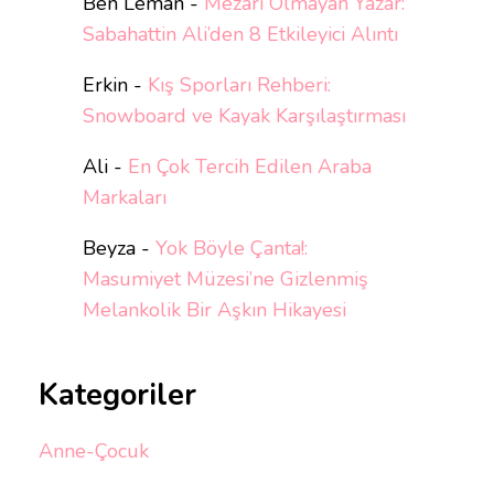
Ben Leman
-
Mezarı Olmayan Yazar:
Sabahattin Ali’den 8 Etkileyici Alıntı
Erkin
-
Kış Sporları Rehberi:
Snowboard ve Kayak Karşılaştırması
Ali
-
En Çok Tercih Edilen Araba
Markaları
Beyza
-
Yok Böyle Çanta!:
Masumiyet Müzesi’ne Gizlenmiş
Melankolik Bir Aşkın Hikayesi
Kategoriler
Anne-Çocuk