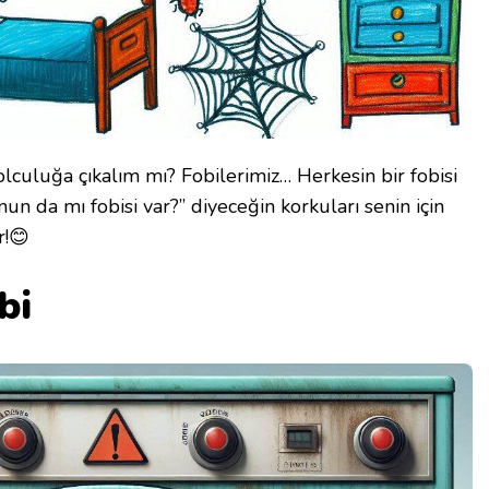
yolculuğa çıkalım mı? Fobilerimiz… Herkesin bir fobisi
un da mı fobisi var?” diyeceğin korkuları senin için
r!😊
bi