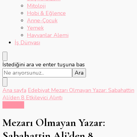
Mitoloji
Hobi & Eğlence
Anne-Çocuk
Yemek
Hayvanlar Alemi
İş Dünyası
Bir
İstediğini ara ve enter tuşuna bas
şey
mi
arıyorsunuz?
Ana sayfa
Edebiyat
Mezarı Olmayan Yazar: Sabahattin
Ali’den 8 Etkileyici Alıntı
Edebiyat
Mezarı Olmayan Yazar:
Sabahattin Ali’den 8