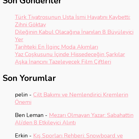
Son Gönderiler
Türk Tiyatrosunun Usta İsmi Hayatını Kaybetti:
Zihni Göktay
Dileğinin Kabul Olacağına İnanılan 8 Büyüleyici
Yer
Tarihteki En İlginç Moda Akımları
Yaz Coşkusunu İçinde Hissedeceğin Şarkılar
Aşka İnancını Tazeleyecek Film Çiftleri
Son Yorumlar
pelin
-
Cilt Bakımı ve Nemlendirici Kremlerin
Önemi
Ben Leman
-
Mezarı Olmayan Yazar: Sabahattin
Ali’den 8 Etkileyici Alıntı
Erkin
-
Kış Sporları Rehberi: Snowboard ve