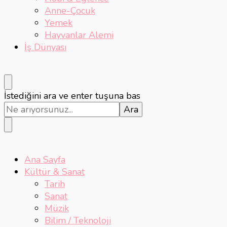
Anne-Çocuk
Yemek
Hayvanlar Alemi
İş Dünyası
Bir
İstediğini ara ve enter tuşuna bas
şey
mi
arıyorsunuz?
Ana Sayfa
Kültür & Sanat
Tarih
Sanat
Müzik
Bilim / Teknoloji