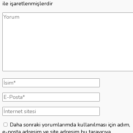
ile işaretlenmişlerdir
Yorum
Tam
isim
E-
posta
İnternet
sitesi
Daha sonraki yorumlarımda kullanılması için adım,
e-posta adresim ve site adresim bu tarayıcıya