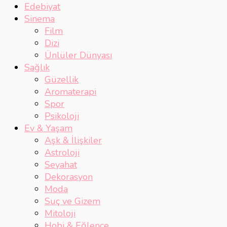
Edebiyat
Sinema
Film
Dizi
Ünlüler Dünyası
Sağlık
Güzellik
Aromaterapi
Spor
Psikoloji
Ev & Yaşam
Aşk & İlişkiler
Astroloji
Seyahat
Dekorasyon
Moda
Suç ve Gizem
Mitoloji
Hobi & Eğlence