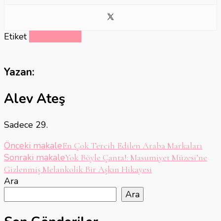
Etiket
sabahattin ali
Yazan:
Alev Ateş
Sadece 29.
Yazı
Önceki makale
En Çok Tercih Edilen Araba Markaları
Sonraki makale
Yok Böyle Çanta!: Masumiyet Müzesi’ne
dolaşımı
Gizlenmiş Melankolik Bir Aşkın Hikayesi
Ara
Ara