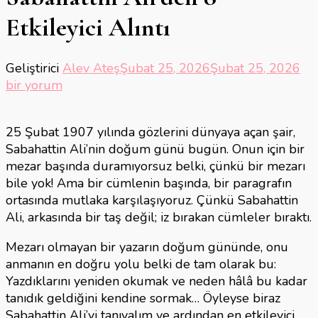
Etkileyici Alıntı
Me
Geliştirici
Alev Ateş
Şubat 25, 2026
Şubat 25, 2026
Ol
bir yorum
Yaz
Sab
25 Şubat 1907 yılında gözlerini dünyaya açan şair,
Ali
Sabahattin Ali’nin doğum günü bugün. Onun için bir
8
mezar başında duramıyorsuz belki, çünkü bir mezarı
Etk
bile yok! Ama bir cümlenin başında, bir paragrafın
Alı
ortasında mutlaka karşılaşıyoruz. Çünkü Sabahattin
için
Ali, arkasında bir taş değil; iz bırakan cümleler bıraktı.
Mezarı olmayan bir yazarın doğum gününde, onu
anmanın en doğru yolu belki de tam olarak bu:
Yazdıklarını yeniden okumak ve neden hâlâ bu kadar
tanıdık geldiğini kendine sormak… Öyleyse biraz
Sabahattin Ali’yi tanıyalım ve ardından en etkileyici