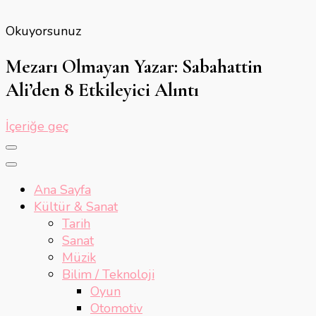
Okuyorsunuz
Mezarı Olmayan Yazar: Sabahattin
Ali’den 8 Etkileyici Alıntı
İçeriğe geç
Ana Sayfa
Kültür & Sanat
Tarih
Sanat
Müzik
Bilim / Teknoloji
Oyun
Otomotiv