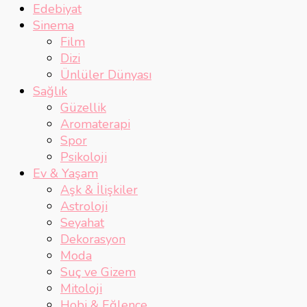
Edebiyat
Sinema
Film
Dizi
Ünlüler Dünyası
Sağlık
Güzellik
Aromaterapi
Spor
Psikoloji
Ev & Yaşam
Aşk & İlişkiler
Astroloji
Seyahat
Dekorasyon
Moda
Suç ve Gizem
Mitoloji
Hobi & Eğlence