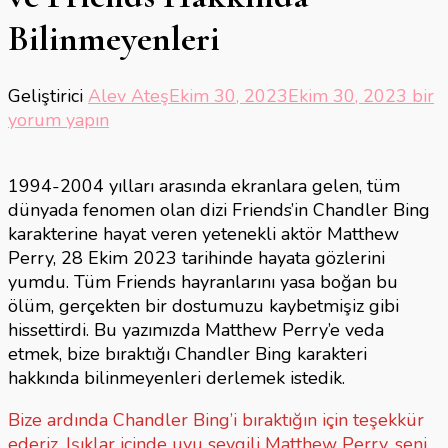
Bilinmeyenleri
Matt
Geliştirici
Alev Ateş
Ekim 30, 2023
Ekim 30, 2023
bir
Perry
yorum yapın
Veda
Perr
1994-2004 yılları arasında ekranlara gelen, tüm
ve
dünyada fenomen olan dizi Friends’in Chandler Bing
Frie
karakterine hayat veren yetenekli aktör Matthew
Hakk
Perry, 28 Ekim 2023 tarihinde hayata gözlerini
Bili
yumdu. Tüm Friends hayranlarını yasa boğan bu
için
ölüm, gerçekten bir dostumuzu kaybetmişiz gibi
hissettirdi. Bu yazımızda Matthew Perry’e veda
etmek, bize bıraktığı Chandler Bing karakteri
hakkında bilinmeyenleri derlemek istedik.
Bize ardında Chandler Bing’i bıraktığın için teşekkür
ederiz. Işıklar içinde uyu sevgili Matthew Perry, seni