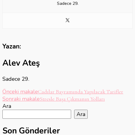
Sadece 29.
Yazan:
Alev Ateş
Sadece 29.
Yazı
Önceki makale
Cadılar Bayramında Yapılacak Tarifler
Sonraki makale
Stresle Başa Çıkmanın Yolları
dolaşımı
Ara
Ara
Son Gönderiler