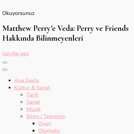
Okuyorsunuz
Matthew Perry’e Veda: Perry ve Friends
Hakkında Bilinmeyenleri
İçeriğe geç
Ana Sayfa
Kültür & Sanat
Tarih
Sanat
Müzik
Bilim / Teknoloji
Oyun
Otomotiv