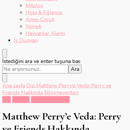
Mitoloji
Hobi & Eğlence
Anne-Çocuk
Yemek
Hayvanlar Alemi
İş Dünyası
Bir
İstediğini ara ve enter tuşuna bas
şey
mi
arıyorsunuz?
Ana sayfa
Dizi
Matthew Perry’e Veda: Perry ve
Friends Hakkında Bilinmeyenleri
Dizi
Sinema
Ünlüler Dünyası
Matthew Perry’e Veda: Perry
ve Friends Hakkında