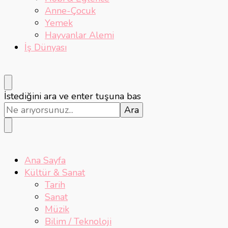
Anne-Çocuk
Yemek
Hayvanlar Alemi
İş Dünyası
Bir
İstediğini ara ve enter tuşuna bas
şey
mi
arıyorsunuz?
Ana Sayfa
Kültür & Sanat
Tarih
Sanat
Müzik
Bilim / Teknoloji