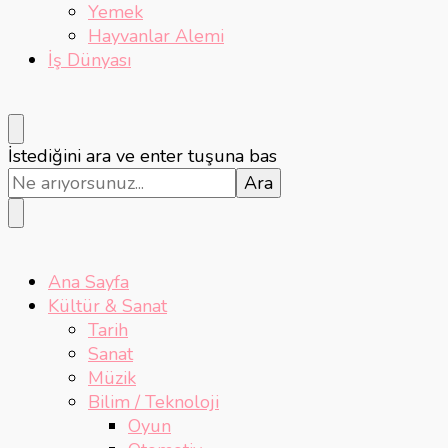
Yemek
Hayvanlar Alemi
İş Dünyası
Bir
İstediğini ara ve enter tuşuna bas
şey
mi
arıyorsunuz?
Ana Sayfa
Kültür & Sanat
Tarih
Sanat
Müzik
Bilim / Teknoloji
Oyun