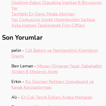
Dileğinin Kabul Olacağına İnanılan 8 Büyüleyici
Yer
Tarihteki En İlginç Moda Akımları
Yaz Coşkusunu İçinde Hissedeceğin Şarkılar
Aşka İnancını Tazeleyecek Film Çiftleri
Son Yorumlar
pelin
-
Cilt Bakımı ve Nemlendirici Kremlerin
Önemi
Ben Leman
-
Mezarı Olmayan Yazar: Sabahattin
Ali’den 8 Etkileyici Alıntı
Erkin
-
Kış Sporları Rehberi: Snowboard ve
Kayak Karşılaştırması
Ali
-
En Çok Tercih Edilen Araba Markaları