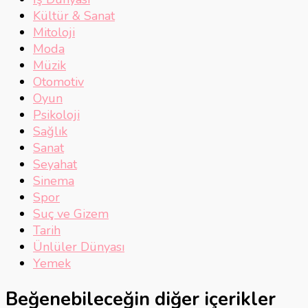
Kültür & Sanat
Mitoloji
Moda
Müzik
Otomotiv
Oyun
Psikoloji
Sağlık
Sanat
Seyahat
Sinema
Spor
Suç ve Gizem
Tarih
Ünlüler Dünyası
Yemek
Beğenebileceğin diğer içerikler