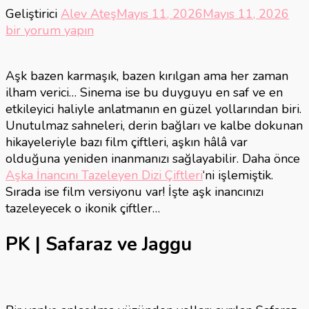
Aşk
Geliştirici
Alev Ateş
Mayıs 11, 2026
Mayıs 11, 2026
İnan
bir yorum yapın
Taz
Fil
Aşk bazen karmaşık, bazen kırılgan ama her zaman
Çift
ilham verici… Sinema ise bu duyguyu en saf ve en
için
etkileyici haliyle anlatmanın en güzel yollarından biri.
Unutulmaz sahneleri, derin bağları ve kalbe dokunan
hikayeleriyle bazı film çiftleri, aşkın hâlâ var
olduğuna yeniden inanmanızı sağlayabilir. Daha önce
Aşka İnancını Tazeleyen Dizi Çiftleri
‘ni işlemiştik.
Sırada ise film versiyonu var! İşte aşk inancınızı
tazeleyecek o ikonik çiftler…
PK | Safaraz ve Jaggu