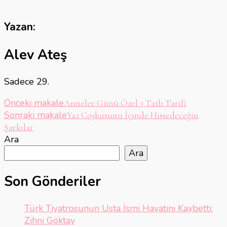
Yazan:
Alev Ateş
Sadece 29.
Yazı
Önceki makale
Anneler Günü Özel 3 Tatlı Tarifi
Sonraki makale
Yaz Coşkusunu İçinde Hissedeceğin
dolaşımı
Şarkılar
Ara
Ara
Son Gönderiler
Türk Tiyatrosunun Usta İsmi Hayatını Kaybetti:
Zihni Göktay