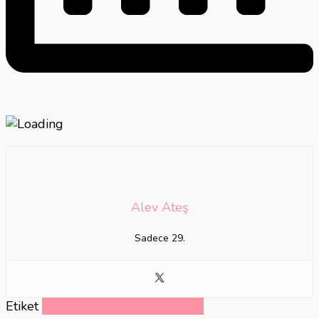
Alev Ateş
Sadece 29.
Etiket
aşk filmleri
romantik komedi