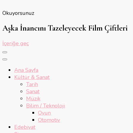
Okuyorsunuz
Aşka İnancını Tazeleyecek Film Çiftleri
İçeriğe geç
Ana Sayfa
Kültür & Sanat
Tarih
Sanat
Müzik
Bilim / Teknoloji
Oyun
Otomotiv
Edebiyat