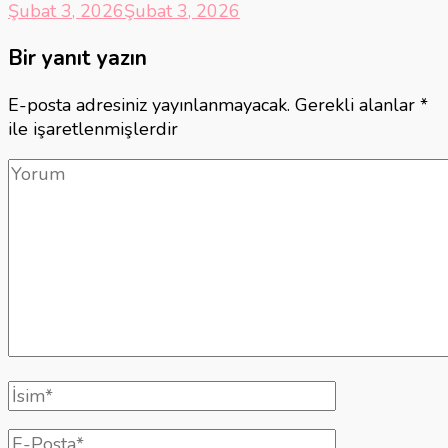
Şubat 3, 2026
Şubat 3, 2026
Bir yanıt yazın
E-posta adresiniz yayınlanmayacak.
Gerekli alanlar
*
ile işaretlenmişlerdir
Yorum
Tam
isim
E-