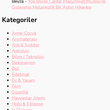
Beyza
-
Yok Böyle Çanta!: Masumiyet Müzesi’ne
Gizlenmiş Melankolik Bir Aşkın Hikayesi
Kategoriler
Anne-Çocuk
Aromaterapi
Aşk & İlişkiler
Astroloji
Bilim / Teknoloji
Dekorasyon
Dizi
Edebiyat
Ev & Yaşam
Film
Güzellik
Hayvanlar Alemi
Hobi & Eğlence
İş Dünyası