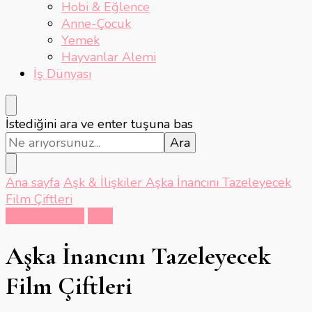
Hobi & Eğlence
Anne-Çocuk
Yemek
Hayvanlar Alemi
İş Dünyası
Bir
İstediğini ara ve enter tuşuna bas
şey
mi
arıyorsunuz?
Ana sayfa
Aşk & İlişkiler
Aşka İnancını Tazeleyecek
Film Çiftleri
Aşk & İlişkiler
Film
Aşka İnancını Tazeleyecek
Film Çiftleri