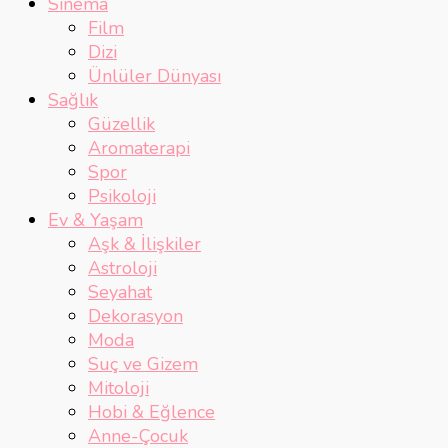
Sinema
Film
Dizi
Ünlüler Dünyası
Sağlık
Güzellik
Aromaterapi
Spor
Psikoloji
Ev & Yaşam
Aşk & İlişkiler
Astroloji
Seyahat
Dekorasyon
Moda
Suç ve Gizem
Mitoloji
Hobi & Eğlence
Anne-Çocuk