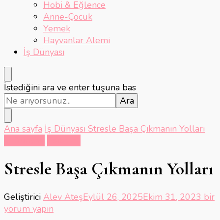
Hobi & Eğlence
Anne-Çocuk
Yemek
Hayvanlar Alemi
İş Dünyası
Bir
İstediğini ara ve enter tuşuna bas
şey
mi
arıyorsunuz?
Ana sayfa
İş Dünyası
Stresle Başa Çıkmanın Yolları
İş Dünyası
Psikoloji
Stresle Başa Çıkmanın Yolları
Stre
Geliştirici
Alev Ateş
Eylül 26, 2025
Ekim 31, 2023
bir
Başa
yorum yapın