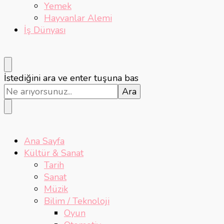
Yemek
Hayvanlar Alemi
İş Dünyası
Bir
İstediğini ara ve enter tuşuna bas
şey
mi
arıyorsunuz?
Ana Sayfa
Kültür & Sanat
Tarih
Sanat
Müzik
Bilim / Teknoloji
Oyun