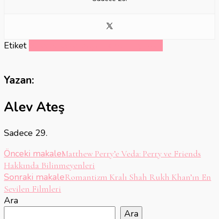
Etiket
Stres
Stresle başa çıkmanın yolları
Yazan:
Alev Ateş
Sadece 29.
Yazı
Önceki makale
Matthew Perry’e Veda: Perry ve Friends
Hakkında Bilinmeyenleri
dolaşımı
Sonraki makale
Romantizm Kralı Shah Rukh Khan’ın En
Sevilen Filmleri
Ara
Ara