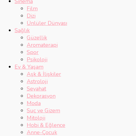
Sinema
Film
Dizi
Ünlüler Dünyası
Sağlık
Güzellik
Aromaterapi
Spor
Psikoloji
Ev & Yaşam
Aşk & İlişkiler
Astroloji
Seyahat
Dekorasyon
Moda
Suç ve Gizem
Mitoloji
Hobi & Eğlence
Anne-Çocuk