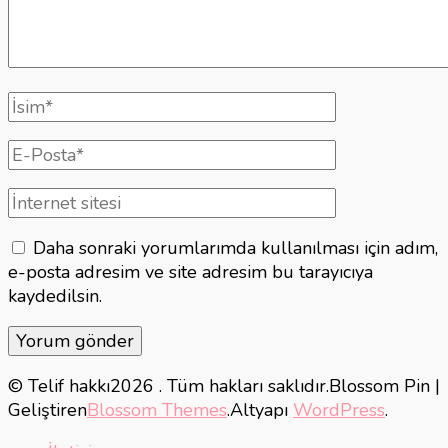
Tam
isim
E-
posta
İnternet
sitesi
Daha sonraki yorumlarımda kullanılması için adım,
e-posta adresim ve site adresim bu tarayıcıya
kaydedilsin.
© Telif hakkı2026
. Tüm hakları saklıdır.
Blossom Pin |
Geliştiren
Blossom Themes
.Altyapı
WordPress
.