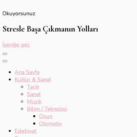
Okuyorsunuz
Stresle Başa Çıkmanın Yolları
İçeriğe geç
Ana Sayfa
Kültür & Sanat
Tarih
Sanat
Müzik
Bilim / Teknoloji
Oyun
Otomotiv
Edebiyat