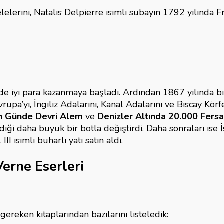
elelerini, Natalis Delpierre isimli subayın 1792 yılında
nde iyi para kazanmaya başladı. Ardından 1867 yılında bi
rupa’yı, İngiliz Adalarını, Kanal Adalarını ve Biscay Körf
n Günde Devri Alem
ve
Denizler Altında 20.000 Fers
verdiği daha büyük bir botla değiştirdi. Daha sonraları i
II isimli buharlı yatı satın aldı.
erne Eserleri
gereken kitaplarından bazılarını listeledik: