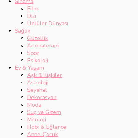
Sinema
Film
Dizi
Ünlüler Dünyası
Sağlık
Güzellik
Aromaterapi
Spor
Psikoloji
Ev & Yaşam
Aşk & İlişkiler
Astroloji
Seyahat
Dekorasyon
Moda
Suç ve Gizem
Mitoloji
Hobi & Eğlence
Anne-Çocuk