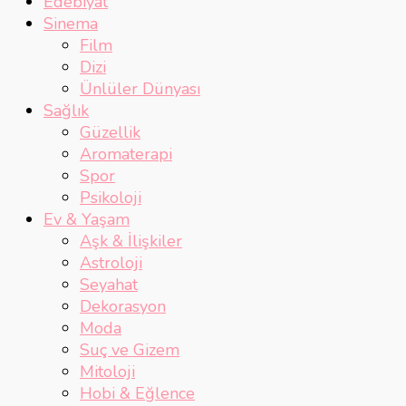
Edebiyat
Sinema
Film
Dizi
Ünlüler Dünyası
Sağlık
Güzellik
Aromaterapi
Spor
Psikoloji
Ev & Yaşam
Aşk & İlişkiler
Astroloji
Seyahat
Dekorasyon
Moda
Suç ve Gizem
Mitoloji
Hobi & Eğlence