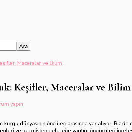
eşifler, Maceralar ve Bilim
uk: Keşifler, Maceralar ve Bilim
rum yapın
n
na
m kurgu dünyasının öncüleri arasında yer alıyor. Biz 
uk:
nleri ve geçmişten geleceğe yaptığı öngörüleri inceleyec