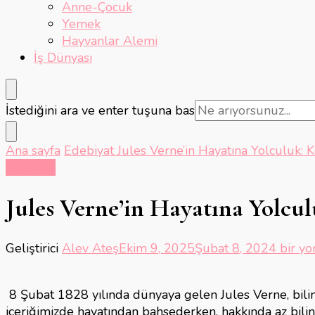
Anne-Çocuk
Yemek
Hayvanlar Alemi
İş Dünyası
Bir
İstediğini ara ve enter tuşuna bas
şey
mi
Ana sayfa
Edebiyat
Jules Verne’in Hayatına Yolculuk: K
arıyorsunuz?
Edebiyat
Jules Verne’in Hayatına Yolcul
Jules
Geliştirici
Alev Ateş
Ekim 9, 2025
Şubat 8, 2024
bir yo
Verne’i
Hayatı
8 Şubat 1828 yılında dünyaya gelen Jules Verne, bili
Yolcul
içeriğimizde hayatından bahsederken, hakkında az biline