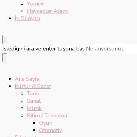
Yemek
Hayvanlar Alemi
İş Dünyası
Bir
İstediğini ara ve enter tuşuna bas
şey
mi
arıyorsunuz?
Ana Sayfa
Kültür & Sanat
Tarih
Sanat
Müzik
Bilim / Teknoloji
Oyun
Otomotiv