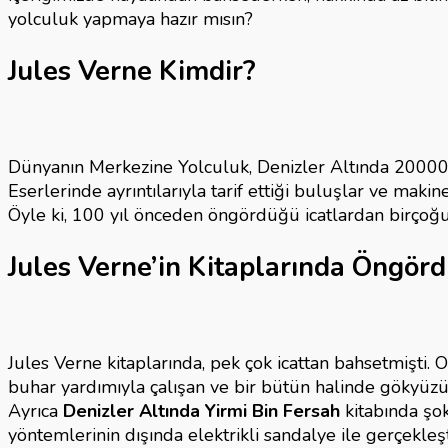
Keşifle
yolculuk yapmaya hazır mısın?
Macera
ve
Jules Verne Kimdir?
Bilim
için
Dünyanın Merkezine Yolculuk, Denizler Altında 20000 F
Eserlerinde ayrıntılarıyla tarif ettiği buluşlar ve ma
Öyle ki, 100 yıl önceden öngördüğü icatlardan birçoğun
Jules Verne’in Kitaplarında Öngörd
Jules Verne kitaplarında, pek çok icattan bahsetmişti
buhar yardımıyla çalışan ve bir bütün halinde gökyüzün
Ayrıca
Denizler Altında Yirmi Bin Fersah
kitabında şo
yöntemlerinin dışında elektrikli sandalye ile gerçekle