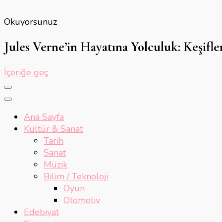
Okuyorsunuz
Jules Verne’in Hayatına Yolculuk: Keşifle
İçeriğe geç
Ana Sayfa
Kültür & Sanat
Tarih
Sanat
Müzik
Bilim / Teknoloji
Oyun
Otomotiv
Edebiyat