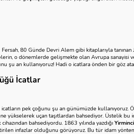
r,
lar
ersah, 80 Günde Devri Alem gibi kitaplarıyla tanınan Ju
kinelerin, o dönemlerde gelişmekte olan Avrupa sanayisi
u şu an kullanıyoruz! Hadi o icatlara önden bir göz ata
üğü İcatlar
. O icatların pek çoğunu şu an günümüzde kullanıyoruz. 
e yükselerek uçan taşıtlardan bahsediyor. Üstelik bu ica
k cihazından bahsediyordu. 1863 yılında yazdığı
Yirminci
ştirilen infazlar olduğunu görüyoruz. Bu tür idam yönte