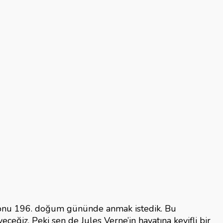
de onu 196. doğum gününde anmak istedik. Bu
eğiz. Peki sen de Jules Verne’in hayatına keyifli bir