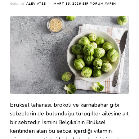
BRÜKSEL
Geliştirici
ALEV ATEŞ
MART 16, 2026
BIR YORUM YAPIN
LAHANASI
FAYDALARI
NELERDIR?
BRÜKSEL
LAHANASI
NASIL
TÜKETILIR?
IÇIN
Brüksel lahanası, brokoli ve karnabahar gibi
sebzelerin de bulunduğu turpgiller ailesine ait
bir sebzedir. İsmini Belçika’nın Brüksel
kentinden alan bu sebze, içerdiği vitamin,