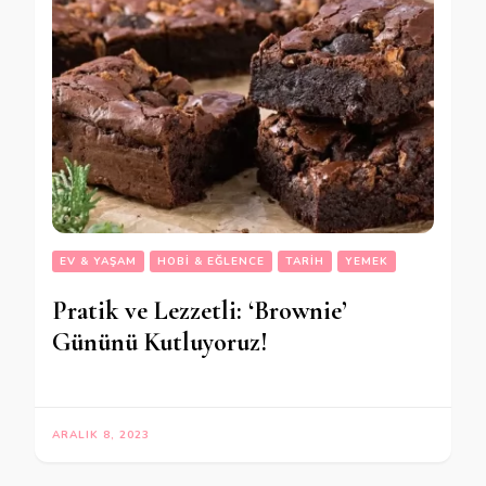
EV & YAŞAM
HOBI & EĞLENCE
TARIH
YEMEK
Pratik ve Lezzetli: ‘Brownie’
Gününü Kutluyoruz!
ARALIK 8, 2023