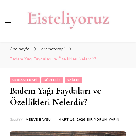
Ana sayfa
Aromaterapi
Badem Yağı Faydaları ve Özellikleri Nelerdir?
AROMATERAPI
GÜZELLIK
SAĞLIK
Badem Yağı Faydaları ve
Özellikleri Nelerdir?
BADEM
Geliştirici
MERVE BAYŞU
MART 16, 2026
BIR YORUM YAPIN
YAĞI
FAYDALARI
VE