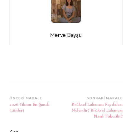
Merve Bayşu
Yazı
ÖNCEKI MAKALE
SONRAKI MAKALE
2026 Yılının En Şanslı
Brüksel Lahanası Faydaları
dolaşımı
Günleri
Nelerdir? Brüksel Lahanası
Nasıl Tüketilir?