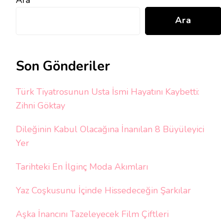
Ara
Ara
Son Gönderiler
Türk Tiyatrosunun Usta İsmi Hayatını Kaybetti:
Zihni Göktay
Dileğinin Kabul Olacağına İnanılan 8 Büyüleyici
Yer
Tarihteki En İlginç Moda Akımları
Yaz Coşkusunu İçinde Hissedeceğin Şarkılar
Aşka İnancını Tazeleyecek Film Çiftleri