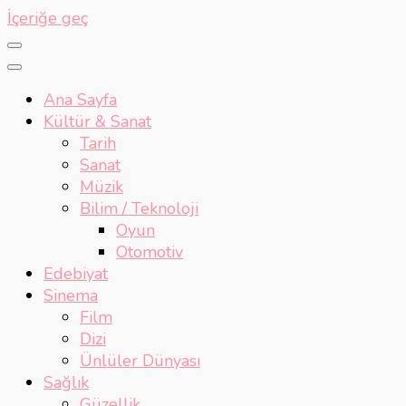
İçeriğe geç
Ana Sayfa
Kültür & Sanat
Tarih
Sanat
Müzik
Bilim / Teknoloji
Oyun
Otomotiv
Edebiyat
Sinema
Film
Dizi
Ünlüler Dünyası
Sağlık
Güzellik