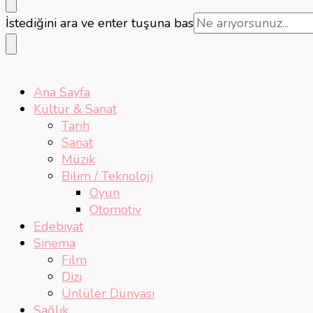
Bir
İstediğini ara ve enter tuşuna bas
şey
mi
arıyorsunuz?
Ana Sayfa
Kültür & Sanat
Tarih
Sanat
Müzik
Bilim / Teknoloji
Oyun
Otomotiv
Edebiyat
Sinema
Film
Dizi
Ünlüler Dünyası
Sağlık