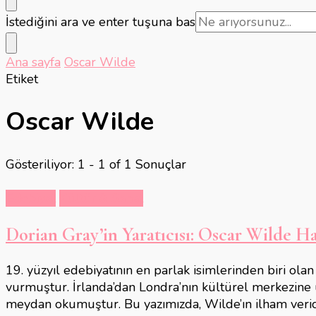
Bir
İstediğini ara ve enter tuşuna bas
şey
mi
Ana sayfa
Oscar Wilde
arıyorsunuz?
Etiket
Oscar Wilde
Gösteriliyor: 1 - 1 of 1 Sonuçlar
Edebiyat
Kültür & Sanat
Dorian Gray’in Yaratıcısı: Oscar Wilde 
19. yüzyıl edebiyatının en parlak isimlerinden biri olan
vurmuştur. İrlanda’dan Londra’nın kültürel merkezine uz
meydan okumuştur. Bu yazımızda, Wilde’ın ilham veric