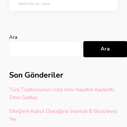
AĞUSTOS 22, 2023
Ara
Ara
Son Gönderiler
Türk Tiyatrosunun Usta İsmi Hayatını Kaybetti:
Zihni Göktay
Dileğinin Kabul Olacağına İnanılan 8 Büyüleyici
Yer