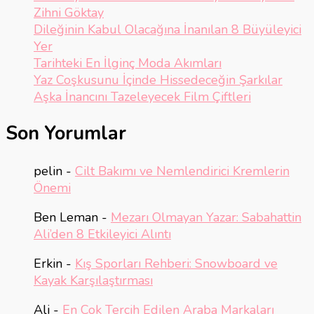
Zihni Göktay
Dileğinin Kabul Olacağına İnanılan 8 Büyüleyici
Yer
Tarihteki En İlginç Moda Akımları
Yaz Coşkusunu İçinde Hissedeceğin Şarkılar
Aşka İnancını Tazeleyecek Film Çiftleri
Son Yorumlar
pelin
-
Cilt Bakımı ve Nemlendirici Kremlerin
Önemi
Ben Leman
-
Mezarı Olmayan Yazar: Sabahattin
Ali’den 8 Etkileyici Alıntı
Erkin
-
Kış Sporları Rehberi: Snowboard ve
Kayak Karşılaştırması
Ali
-
En Çok Tercih Edilen Araba Markaları