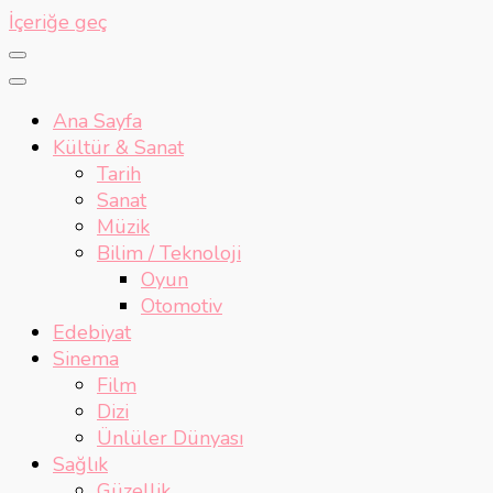
İçeriğe geç
Ana Sayfa
Kültür & Sanat
Tarih
Sanat
Müzik
Bilim / Teknoloji
Oyun
Otomotiv
Edebiyat
Sinema
Film
Dizi
Ünlüler Dünyası
Sağlık
Güzellik