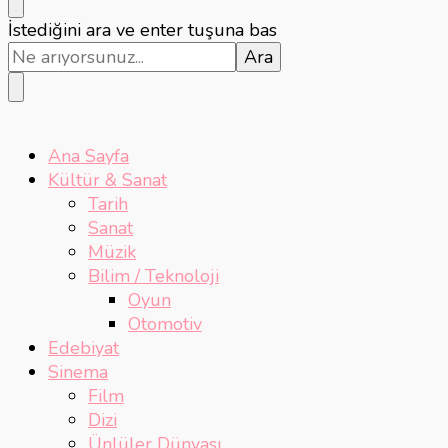
Bir
İstediğini ara ve enter tuşuna bas
şey
mi
arıyorsunuz?
Ana Sayfa
Kültür & Sanat
Tarih
Sanat
Müzik
Bilim / Teknoloji
Oyun
Otomotiv
Edebiyat
Sinema
Film
Dizi
Ünlüler Dünyası