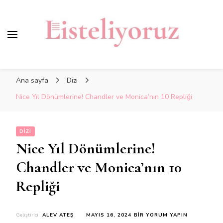
Ana sayfa
Dizi
Nice Yıl Dönümlerine! Chandler ve Monica’nın 10 Repliği
DIZI
Nice Yıl Dönümlerine!
Chandler ve Monica’nın 10
Repliği
NICE
Geliştirici
ALEV ATEŞ
MAYIS 16, 2024
BIR YORUM YAPIN