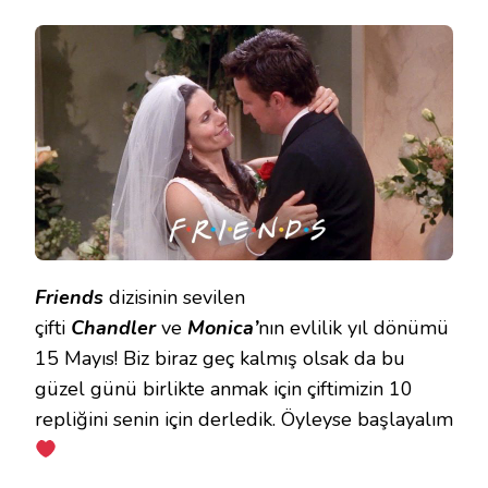
YIL
DÖNÜMLERINE!
CHANDLER
VE
MONICA’NIN
10
REPLIĞI
IÇIN
Friends
dizisinin sevilen
çifti
Chandler
ve
Monica’
nın evlilik yıl dönümü
15 Mayıs! Biz biraz geç kalmış olsak da bu
güzel günü birlikte anmak için çiftimizin 10
repliğini senin için derledik. Öyleyse başlayalım