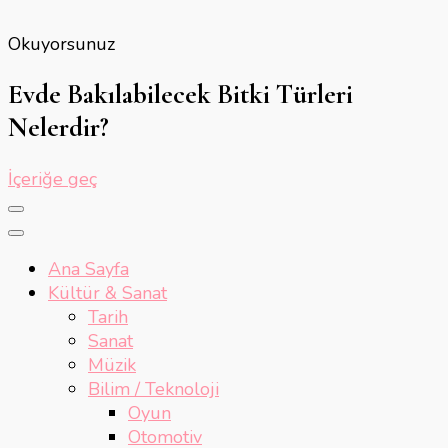
Okuyorsunuz
Evde Bakılabilecek Bitki Türleri
Nelerdir?
İçeriğe geç
Ana Sayfa
Kültür & Sanat
Tarih
Sanat
Müzik
Bilim / Teknoloji
Oyun
Otomotiv