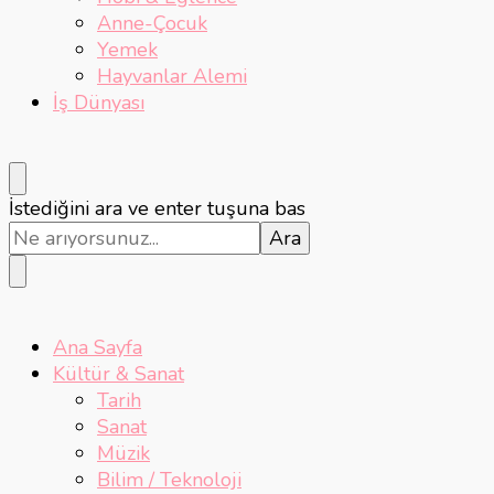
Anne-Çocuk
Yemek
Hayvanlar Alemi
İş Dünyası
Bir
İstediğini ara ve enter tuşuna bas
şey
mi
arıyorsunuz?
Ana Sayfa
Kültür & Sanat
Tarih
Sanat
Müzik
Bilim / Teknoloji