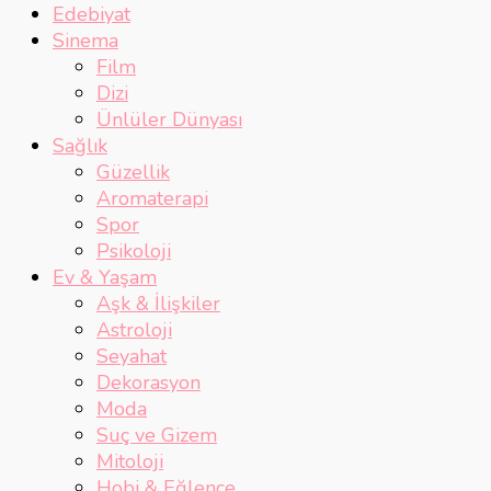
Edebiyat
Sinema
Film
Dizi
Ünlüler Dünyası
Sağlık
Güzellik
Aromaterapi
Spor
Psikoloji
Ev & Yaşam
Aşk & İlişkiler
Astroloji
Seyahat
Dekorasyon
Moda
Suç ve Gizem
Mitoloji
Hobi & Eğlence