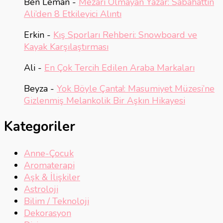
Ben Leman
-
Mezarı Olmayan Yazar: Sabahattin
Ali’den 8 Etkileyici Alıntı
Erkin
-
Kış Sporları Rehberi: Snowboard ve
Kayak Karşılaştırması
Ali
-
En Çok Tercih Edilen Araba Markaları
Beyza
-
Yok Böyle Çanta!: Masumiyet Müzesi’ne
Gizlenmiş Melankolik Bir Aşkın Hikayesi
Kategoriler
Anne-Çocuk
Aromaterapi
Aşk & İlişkiler
Astroloji
Bilim / Teknoloji
Dekorasyon