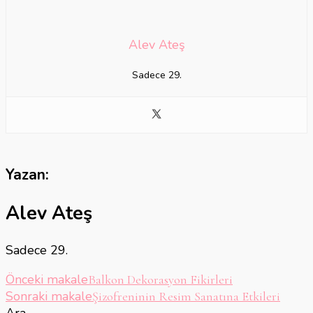
Alev Ateş
Sadece 29.
Yazan:
Alev Ateş
Sadece 29.
Yazı
Önceki makale
Balkon Dekorasyon Fikirleri
Sonraki makale
Şizofreninin Resim Sanatına Etkileri
dolaşımı