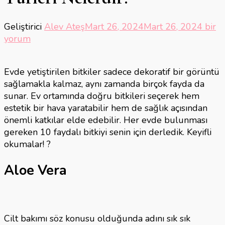
Evde
Geliştirici
Alev Ateş
Mart 26, 2024
Mart 26, 2024
bir
Bakıl
yorum
Bitki
Türle
Evde yetiştirilen bitkiler sadece dekoratif bir görüntü
Neler
sağlamakla kalmaz, aynı zamanda birçok fayda da
için
sunar. Ev ortamında doğru bitkileri seçerek hem
estetik bir hava yaratabilir hem de sağlık açısından
önemli katkılar elde edebilir. Her evde bulunması
gereken 10 faydalı bitkiyi senin için derledik. Keyifli
okumalar! ?
Aloe Vera
Cilt bakımı söz konusu olduğunda adını sık sık