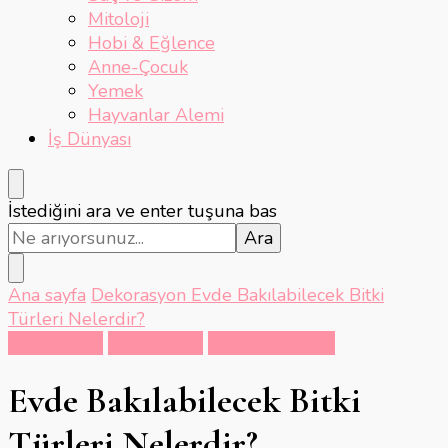
Mitoloji
Hobi & Eğlence
Anne-Çocuk
Yemek
Hayvanlar Alemi
İş Dünyası
Bir
İstediğini ara ve enter tuşuna bas
şey
mi
arıyorsunuz?
Ana sayfa
Dekorasyon
Evde Bakılabilecek Bitki
Türleri Nelerdir?
Dekorasyon
Ev & Yaşam
Hobi & Eğlence
Evde Bakılabilecek Bitki
Türleri Nelerdir?