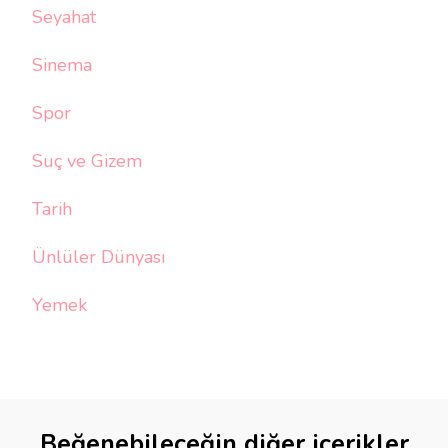
Seyahat
Sinema
Spor
Suç ve Gizem
Tarih
Ünlüler Dünyası
Yemek
Beğenebileceğin diğer içerikler