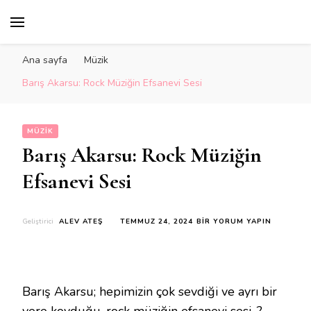
Ana sayfa
Müzik
Barış Akarsu: Rock Müziğin Efsanevi Sesi
MÜZIK
Barış Akarsu: Rock Müziğin
Efsanevi Sesi
BARIŞ
Geliştirici
ALEV ATEŞ
TEMMUZ 24, 2024
BIR YORUM YAPIN
AKARSU:
ROCK
MÜZIĞIN
EFSANEVI
SESI
Barış Akarsu; hepimizin çok sevdiği ve ayrı bir
IÇIN