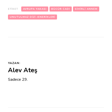
ETIKET
AVRUPA YAKASI
BÜCÜR CADI
SIHIRLI ANNEM
UNUTULMAZ DIZI JENERIKLERI
YAZAN:
Alev Ateş
Sadece 29.