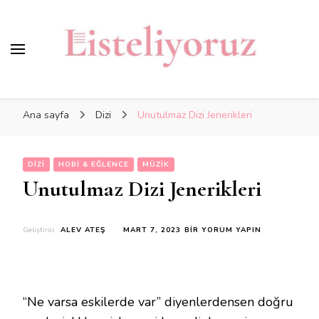
Ana sayfa
Dizi
Unutulmaz Dizi Jenerikleri
DIZI
HOBI & EĞLENCE
MÜZIK
Unutulmaz Dizi Jenerikleri
UNUTULMAZ
Geliştirici
ALEV ATEŞ
MART 7, 2023
BIR YORUM YAPIN
DIZI
JENERIKLERI
IÇIN
“Ne varsa eskilerde var” diyenlerdensen doğru