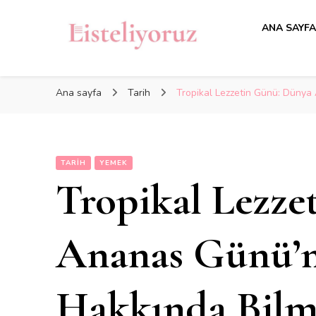
ANA SAYF
Ana sayfa
Tarih
Tropikal Lezzetin Günü: Düny
TARIH
YEMEK
Tropikal Lezze
Ananas Günü’
Hakkında Bilm