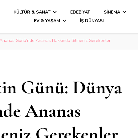
A
KÜLTÜR & SANAT
EDEBIYAT
SINEMA
EV & YAŞAM
İŞ DÜNYASI
a Ananas Günü’nde Ananas Hakkında Bilmeniz Gerekenler
tin Günü: Dünya
nde Ananas
eniz Gerekenler