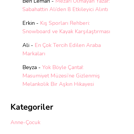
Ben Leman
-
Mezarı Olmayan Yazar:
Sabahattin Ali’den 8 Etkileyici Alıntı
Erkin
-
Kış Sporları Rehberi:
Snowboard ve Kayak Karşılaştırması
Ali
-
En Çok Tercih Edilen Araba
Markaları
Beyza
-
Yok Böyle Çanta!:
Masumiyet Müzesi’ne Gizlenmiş
Melankolik Bir Aşkın Hikayesi
Kategoriler
Anne-Çocuk