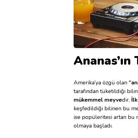
Ananas’ın 
Amerika’ya özgü olan
“an
tarafından tüketildiği bili
mükemmel meyve
dir.
İl
keşfedildiği bilinen bu mey
ise popüleritesi artan bu
olmaya başladı.