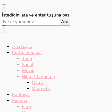
Bir
İstediğini ara ve enter tuşuna bas
şey
mi
arıyorsunuz?
Ana Sayfa
Kültür & Sanat
Tarih
Sanat
Müzik
Bilim / Teknoloji
Oyun
Otomotiv
Edebiyat
Sinema
Film