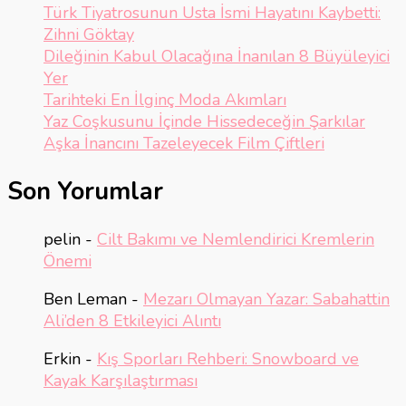
Türk Tiyatrosunun Usta İsmi Hayatını Kaybetti:
Zihni Göktay
Dileğinin Kabul Olacağına İnanılan 8 Büyüleyici
Yer
Tarihteki En İlginç Moda Akımları
Yaz Coşkusunu İçinde Hissedeceğin Şarkılar
Aşka İnancını Tazeleyecek Film Çiftleri
Son Yorumlar
pelin
-
Cilt Bakımı ve Nemlendirici Kremlerin
Önemi
Ben Leman
-
Mezarı Olmayan Yazar: Sabahattin
Ali’den 8 Etkileyici Alıntı
Erkin
-
Kış Sporları Rehberi: Snowboard ve
Kayak Karşılaştırması