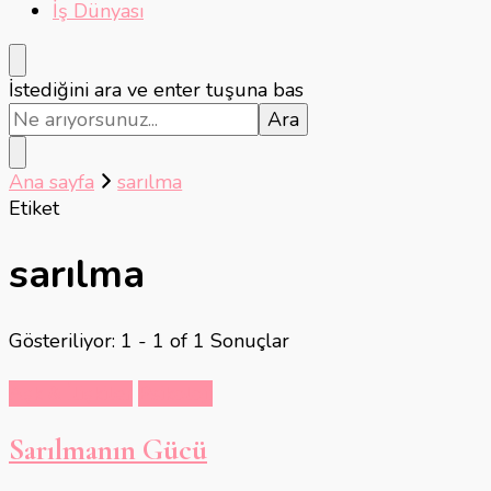
İş Dünyası
Bir
İstediğini ara ve enter tuşuna bas
şey
mi
arıyorsunuz?
Ana sayfa
sarılma
Etiket
sarılma
Gösteriliyor: 1 - 1 of 1 Sonuçlar
Aşk & İlişkiler
Psikoloji
Sarılmanın Gücü