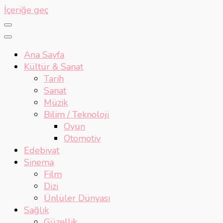
İçeriğe geç
Ana Sayfa
Kültür & Sanat
Tarih
Sanat
Müzik
Bilim / Teknoloji
Oyun
Otomotiv
Edebiyat
Sinema
Film
Dizi
Ünlüler Dünyası
Sağlık
Güzellik