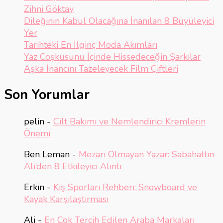
Zihni Göktay
Dileğinin Kabul Olacağına İnanılan 8 Büyüleyici
Yer
Tarihteki En İlginç Moda Akımları
Yaz Coşkusunu İçinde Hissedeceğin Şarkılar
Aşka İnancını Tazeleyecek Film Çiftleri
Son Yorumlar
pelin
-
Cilt Bakımı ve Nemlendirici Kremlerin
Önemi
Ben Leman
-
Mezarı Olmayan Yazar: Sabahattin
Ali’den 8 Etkileyici Alıntı
Erkin
-
Kış Sporları Rehberi: Snowboard ve
Kayak Karşılaştırması
Ali
-
En Çok Tercih Edilen Araba Markaları