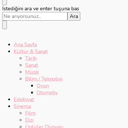
Bir
İstediğini ara ve enter tuşuna bas
şey
mi
arıyorsunuz?
Ana Sayfa
Kültür & Sanat
Tarih
Sanat
Müzik
Bilim / Teknoloji
Oyun
Otomotiv
Edebiyat
Sinema
Film
Dizi
Ünlüler Dünyası