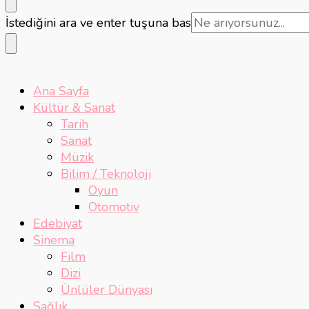
Bir
İstediğini ara ve enter tuşuna bas
şey
mi
arıyorsunuz?
Ana Sayfa
Kültür & Sanat
Tarih
Sanat
Müzik
Bilim / Teknoloji
Oyun
Otomotiv
Edebiyat
Sinema
Film
Dizi
Ünlüler Dünyası
Sağlık