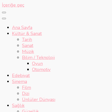
İçeriğe geç
Ana Sayfa
Kültür & Sanat
Tarih
Sanat
Müzik
Bilim / Teknoloji
Oyun
Otomotiv
Edebiyat
Sinema
Film
Dizi
Ünlüler Dünyası
Sağlık
Güzellik