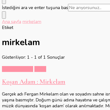
Bir
İstediğini ara ve enter tuşuna bas
şey
mi
Ana sayfa
mirkelam
arıyorsunuz?
Etiket
mirkelam
Gösteriliyor: 1 - 1 of 1 Sonuçlar
Hobi & Eğlence
Müzik
Koşan Adam : Mirkelam
Gerçek adı Fergan Mirkelam olan ve soyadını sahne is
yaşına basmıştır. Doğum günü adına hayatına ve çalışmal
müzik dünyasında ‘koşan adam’ olarak anılmaktadır. M