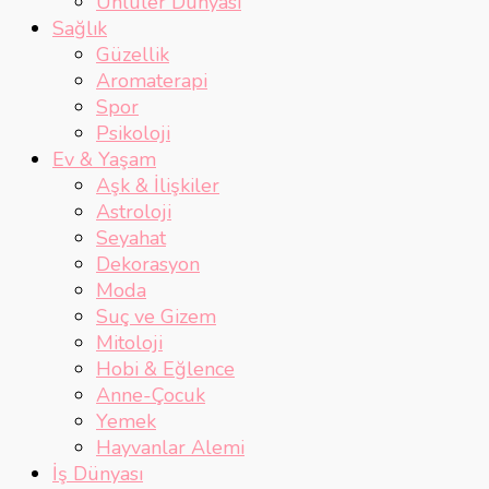
Ünlüler Dünyası
Sağlık
Güzellik
Aromaterapi
Spor
Psikoloji
Ev & Yaşam
Aşk & İlişkiler
Astroloji
Seyahat
Dekorasyon
Moda
Suç ve Gizem
Mitoloji
Hobi & Eğlence
Anne-Çocuk
Yemek
Hayvanlar Alemi
İş Dünyası