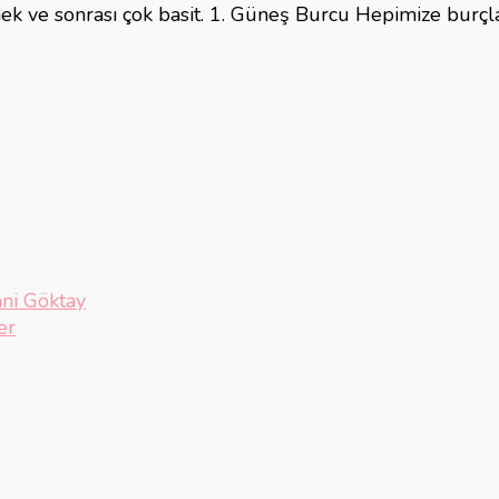
enmek ve sonrası çok basit. 1. Güneş Burcu Hepimize burçl
hni Göktay
er