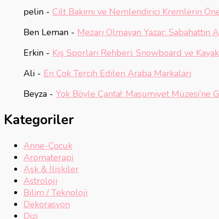
pelin
-
Cilt Bakımı ve Nemlendirici Kremlerin Ön
Ben Leman
-
Mezarı Olmayan Yazar: Sabahattin Ali
Erkin
-
Kış Sporları Rehberi: Snowboard ve Kayak 
Ali
-
En Çok Tercih Edilen Araba Markaları
Beyza
-
Yok Böyle Çanta!: Masumiyet Müzesi’ne G
Kategoriler
Anne-Çocuk
Aromaterapi
Aşk & İlişkiler
Astroloji
Bilim / Teknoloji
Dekorasyon
Dizi