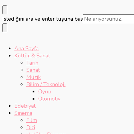
Bir
İstediğini ara ve enter tuşuna bas
şey
mi
arıyorsunuz?
Ana Sayfa
Kültür & Sanat
Tarih
Sanat
Müzik
Bilim / Teknoloji
Oyun
Otomotiv
Edebiyat
Sinema
Film
Dizi