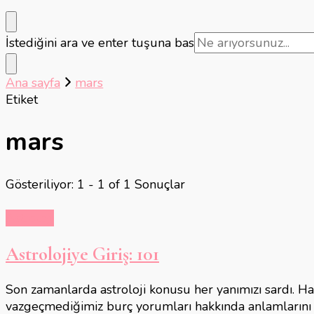
Bir
İstediğini ara ve enter tuşuna bas
şey
mi
Ana sayfa
mars
arıyorsunuz?
Etiket
mars
Gösteriliyor: 1 - 1 of 1 Sonuçlar
Astroloji
Astrolojiye Giriş: 101
Son zamanlarda astroloji konusu her yanımızı sardı.
vazgeçmediğimiz burç yorumları hakkında anlamlarını v