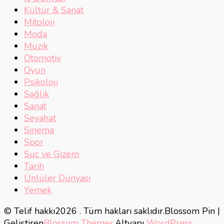
Kültür & Sanat
Mitoloji
Moda
Müzik
Otomotiv
Oyun
Psikoloji
Sağlık
Sanat
Seyahat
Sinema
Spor
Suç ve Gizem
Tarih
Ünlüler Dünyası
Yemek
© Telif hakkı2026
. Tüm hakları saklıdır.
Blossom Pin |
Geliştiren
Blossom Themes
.Altyapı
WordPress
.