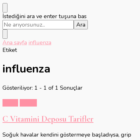
Bir
İstediğini ara ve enter tuşuna bas
şey
mi
arıyorsunuz?
Ana sayfa
influenza
Etiket
influenza
Gösteriliyor: 1 - 1 of 1 Sonuçlar
Sağlık
Yemek
C Vitamini Deposu Tarifler
Soğuk havalar kendini göstermeye başladıysa, grip