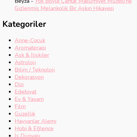
Beyza
-
Yok Böyle Çanta!: Masumiyet Müzesi’ne
Gizlenmiş Melankolik Bir Aşkın Hikayesi
Kategoriler
Anne-Çocuk
Aromaterapi
Aşk & İlişkiler
Astroloji
Bilim / Teknoloji
Dekorasyon
Dizi
Edebiyat
Ev & Yaşam
Film
Güzellik
Hayvanlar Alemi
Hobi & Eğlence
İş Dünyası