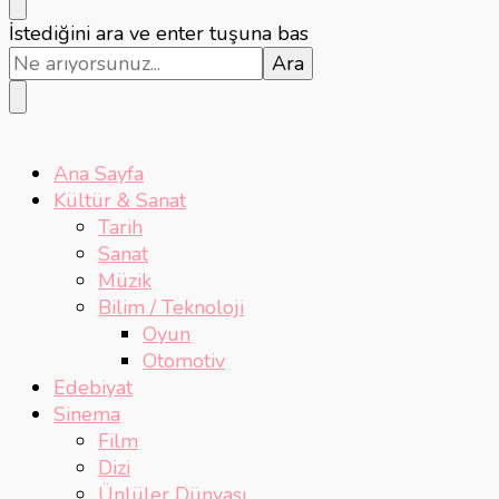
Bir
İstediğini ara ve enter tuşuna bas
şey
mi
arıyorsunuz?
Ana Sayfa
Kültür & Sanat
Tarih
Sanat
Müzik
Bilim / Teknoloji
Oyun
Otomotiv
Edebiyat
Sinema
Film
Dizi
Ünlüler Dünyası