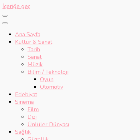
İçeriğe geç
Ana Sayfa
Kültür & Sanat
Tarih
Sanat
Müzik
Bilim / Teknoloji
Oyun
Otomotiv
Edebiyat
Sinema
Film
Dizi
Ünlüler Dünyası
Sağlık
Güzellik