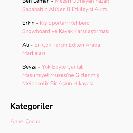
Ben Leman
-
Mezarı Olmayan Yazar:
Sabahattin Ali’den 8 Etkileyici Alıntı
Erkin
-
Kış Sporları Rehberi:
Snowboard ve Kayak Karşılaştırması
Ali
-
En Çok Tercih Edilen Araba
Markaları
Beyza
-
Yok Böyle Çanta!:
Masumiyet Müzesi’ne Gizlenmiş
Melankolik Bir Aşkın Hikayesi
Kategoriler
Anne-Çocuk