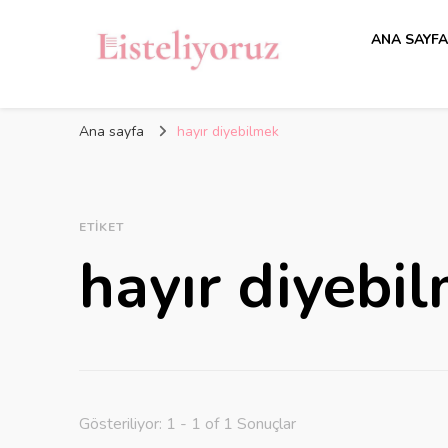
ANA SAYF
Ana sayfa
hayır diyebilmek
ETIKET
hayır diyebi
Gösteriliyor: 1 - 1 of 1 Sonuçlar