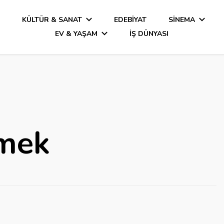
A
KÜLTÜR & SANAT
EDEBIYAT
SINEMA
EV & YAŞAM
İŞ DÜNYASI
lmek