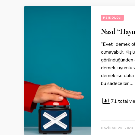
PSIKOLOJI
Nasıl “Hayı
“Evet” demek ol
olmayabilir. Kişi
göründüğünden da
demek, uyumlu ve
demek ise daha ç
bu sadece bir …
71 total vi
HAZIRAN 20, 2023