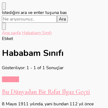
Bir
İstediğini ara ve enter tuşuna bas
şey
mi
arıyorsunuz?
Ana sayfa
Hababam Sınıfı
Etiket
Hababam Sınıfı
Gösteriliyor: 1 - 1 of 1 Sonuçlar
Edebiyat
Bu Dünyadan Bir Rıfat Ilgaz Geçti
8 Mayıs 1911 yılında, yani bundan 112 yıl önce