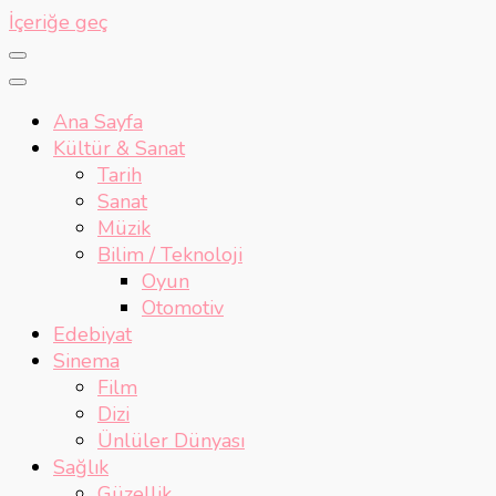
İçeriğe geç
Ana Sayfa
Kültür & Sanat
Tarih
Sanat
Müzik
Bilim / Teknoloji
Oyun
Otomotiv
Edebiyat
Sinema
Film
Dizi
Ünlüler Dünyası
Sağlık
Güzellik