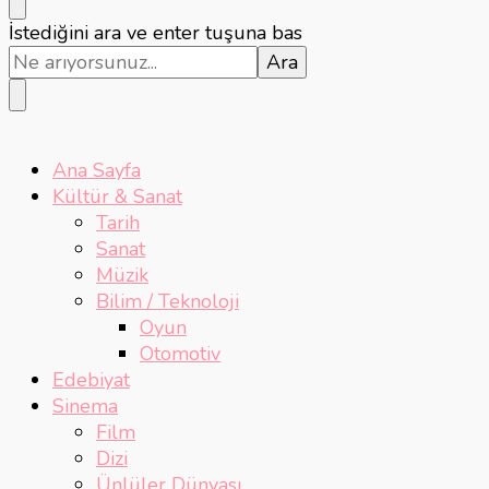
Bir
İstediğini ara ve enter tuşuna bas
şey
mi
arıyorsunuz?
Ana Sayfa
Kültür & Sanat
Tarih
Sanat
Müzik
Bilim / Teknoloji
Oyun
Otomotiv
Edebiyat
Sinema
Film
Dizi
Ünlüler Dünyası