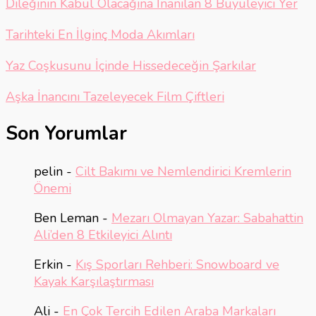
Dileğinin Kabul Olacağına İnanılan 8 Büyüleyici Yer
Tarihteki En İlginç Moda Akımları
Yaz Coşkusunu İçinde Hissedeceğin Şarkılar
Aşka İnancını Tazeleyecek Film Çiftleri
Son Yorumlar
pelin
-
Cilt Bakımı ve Nemlendirici Kremlerin
Önemi
Ben Leman
-
Mezarı Olmayan Yazar: Sabahattin
Ali’den 8 Etkileyici Alıntı
Erkin
-
Kış Sporları Rehberi: Snowboard ve
Kayak Karşılaştırması
Ali
-
En Çok Tercih Edilen Araba Markaları