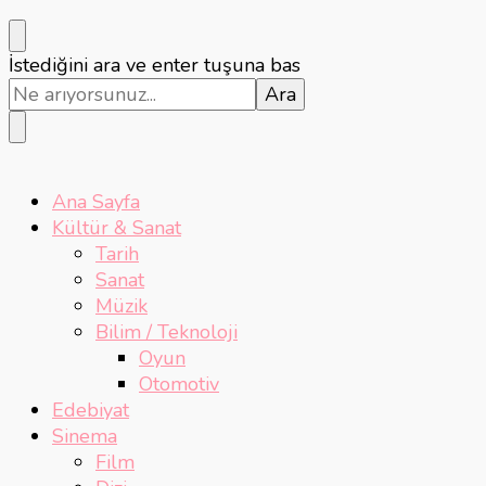
Bir
İstediğini ara ve enter tuşuna bas
şey
mi
arıyorsunuz?
Ana Sayfa
Kültür & Sanat
Tarih
Sanat
Müzik
Bilim / Teknoloji
Oyun
Otomotiv
Edebiyat
Sinema
Film