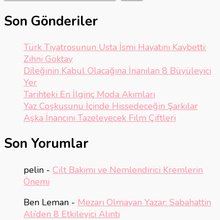
Son Gönderiler
Türk Tiyatrosunun Usta İsmi Hayatını Kaybetti:
Zihni Göktay
Dileğinin Kabul Olacağına İnanılan 8 Büyüleyici
Yer
Tarihteki En İlginç Moda Akımları
Yaz Coşkusunu İçinde Hissedeceğin Şarkılar
Aşka İnancını Tazeleyecek Film Çiftleri
Son Yorumlar
pelin
-
Cilt Bakımı ve Nemlendirici Kremlerin
Önemi
Ben Leman
-
Mezarı Olmayan Yazar: Sabahattin
Ali’den 8 Etkileyici Alıntı