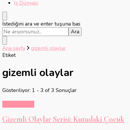
İş Dünyası
Bir
İstediğini ara ve enter tuşuna bas
şey
mi
arıyorsunuz?
Ana sayfa
gizemli olaylar
Etiket
gizemli olaylar
Gösteriliyor: 1 - 3 of 3 Sonuçlar
Suç ve Gizem
Gizemli Olaylar Serisi: Kutudaki Çocuk