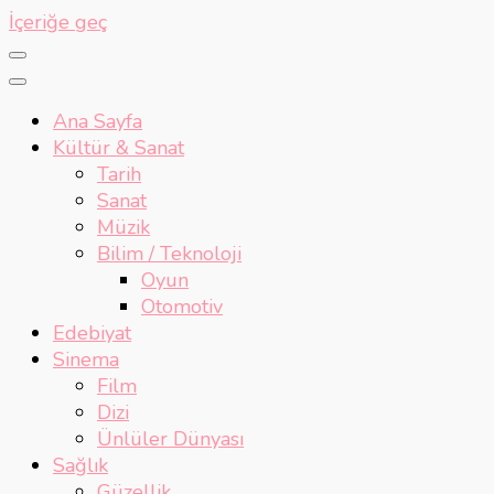
İçeriğe geç
Ana Sayfa
Kültür & Sanat
Tarih
Sanat
Müzik
Bilim / Teknoloji
Oyun
Otomotiv
Edebiyat
Sinema
Film
Dizi
Ünlüler Dünyası
Sağlık
Güzellik