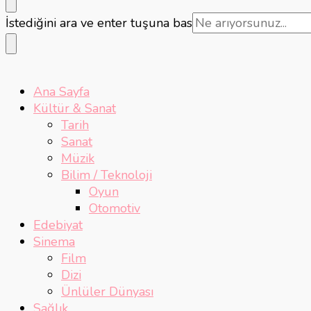
Bir
İstediğini ara ve enter tuşuna bas
şey
mi
arıyorsunuz?
Ana Sayfa
Kültür & Sanat
Tarih
Sanat
Müzik
Bilim / Teknoloji
Oyun
Otomotiv
Edebiyat
Sinema
Film
Dizi
Ünlüler Dünyası
Sağlık