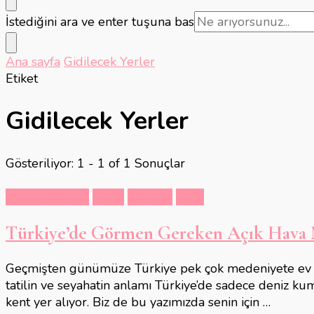
Bir
İstediğini ara ve enter tuşuna bas
şey
mi
Ana sayfa
Gidilecek Yerler
arıyorsunuz?
Etiket
Gidilecek Yerler
Gösteriliyor: 1 - 1 of 1 Sonuçlar
Kültür & Sanat
Sanat
Seyahat
Tarih
Türkiye’de Görmen Gereken Açık Hava 
Geçmişten günümüze Türkiye pek çok medeniyete ev sah
tatilin ve seyahatin anlamı Türkiye’de sadece deniz ku
kent yer alıyor. Biz de bu yazımızda senin için …