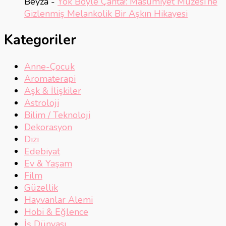
Beyza
-
Yok Böyle Çanta!: Masumiyet Müzesi’ne
Gizlenmiş Melankolik Bir Aşkın Hikayesi
Kategoriler
Anne-Çocuk
Aromaterapi
Aşk & İlişkiler
Astroloji
Bilim / Teknoloji
Dekorasyon
Dizi
Edebiyat
Ev & Yaşam
Film
Güzellik
Hayvanlar Alemi
Hobi & Eğlence
İş Dünyası