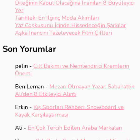
Dileğinin Kabul Olacağına İnanılan 8 Büyüleyici
Yer
Tarihteki En İlginç Moda Akımları
Yaz Coşkusunu İçinde Hissedeceğin Şarkılar
Aşka İnancını Tazeleyecek Film Çiftleri
Son Yorumlar
pelin
-
Cilt Bakımı ve Nemlendirici Kremlerin
Önemi
Ben Leman
-
Mezarı Olmayan Yazar: Sabahattin
Ali’den 8 Etkileyici Alıntı
Erkin
-
Kış Sporları Rehberi: Snowboard ve
Kayak Karşılaştırması
Ali
-
En Çok Tercih Edilen Araba Markaları