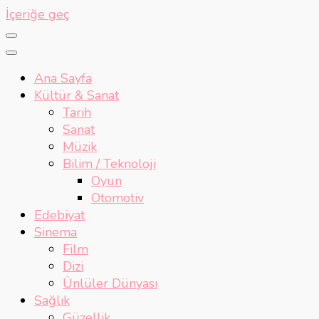
İçeriğe geç
Ana Sayfa
Kültür & Sanat
Tarih
Sanat
Müzik
Bilim / Teknoloji
Oyun
Otomotiv
Edebiyat
Sinema
Film
Dizi
Ünlüler Dünyası
Sağlık
Güzellik