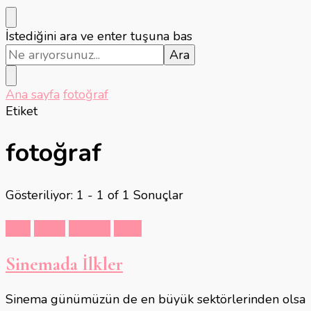
Bir
İstediğini ara ve enter tuşuna bas
şey
mi
arıyorsunuz?
Ana sayfa
fotoğraf
Etiket
fotoğraf
Gösteriliyor: 1 - 1 of 1 Sonuçlar
Film
Sanat
Sinema
Tarih
Sinemada İlkler
Sinema günümüzün de en büyük sektörlerinden olsa