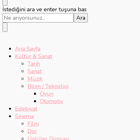
Bir
İstediğini ara ve enter tuşuna bas
şey
mi
arıyorsunuz?
Ana Sayfa
Kültür & Sanat
Tarih
Sanat
Müzik
Bilim / Teknoloji
Oyun
Otomotiv
Edebiyat
Sinema
Film
Dizi
Ünlüler Dünyası