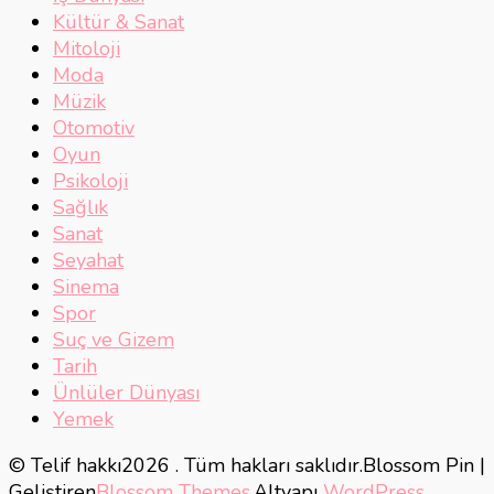
Kültür & Sanat
Mitoloji
Moda
Müzik
Otomotiv
Oyun
Psikoloji
Sağlık
Sanat
Seyahat
Sinema
Spor
Suç ve Gizem
Tarih
Ünlüler Dünyası
Yemek
© Telif hakkı2026
. Tüm hakları saklıdır.
Blossom Pin |
Geliştiren
Blossom Themes
.Altyapı
WordPress
.