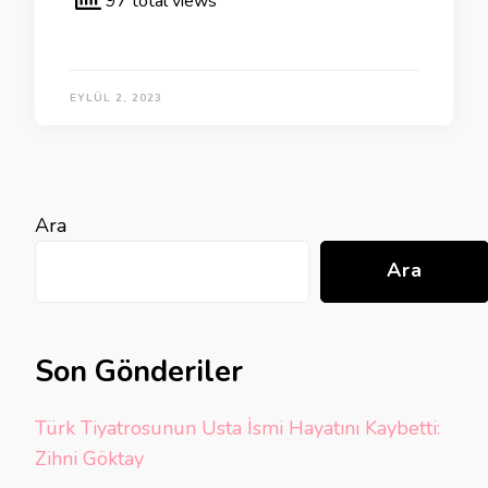
97 total views
EYLÜL 2, 2023
Ara
Ara
Son Gönderiler
Türk Tiyatrosunun Usta İsmi Hayatını Kaybetti:
Zihni Göktay