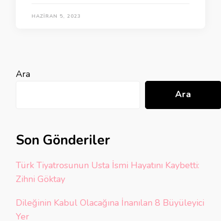
HAZIRAN 5, 2023
Ara
Ara
Son Gönderiler
Türk Tiyatrosunun Usta İsmi Hayatını Kaybetti:
Zihni Göktay
Dileğinin Kabul Olacağına İnanılan 8 Büyüleyici
Yer