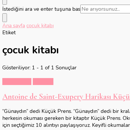
Bir
İstediğini ara ve enter tuşuna bas
şey
mi
Ana sayfa
çocuk kitabı
arıyorsunuz?
Etiket
çocuk kitabı
Gösteriliyor: 1 - 1 of 1 Sonuçlar
Anne-Çocuk
Edebiyat
Antoine de Saint-Exupery Harikası Küçük
“Günaydın” dedi Küçük Prens. “Günaydın” dedi bir krala, 
herkesin okuması gereken bir kitaptır Küçük Prens. Ok
için seçtiğimiz 10 alıntıyı paylaşıyoruz. Keyifli okumal