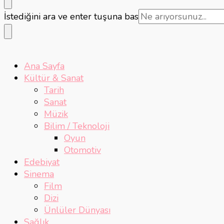
Bir
İstediğini ara ve enter tuşuna bas
şey
mi
arıyorsunuz?
Ana Sayfa
Kültür & Sanat
Tarih
Sanat
Müzik
Bilim / Teknoloji
Oyun
Otomotiv
Edebiyat
Sinema
Film
Dizi
Ünlüler Dünyası
Sağlık