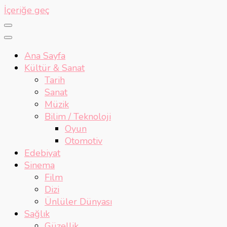
İçeriğe geç
Ana Sayfa
Kültür & Sanat
Tarih
Sanat
Müzik
Bilim / Teknoloji
Oyun
Otomotiv
Edebiyat
Sinema
Film
Dizi
Ünlüler Dünyası
Sağlık
Güzellik