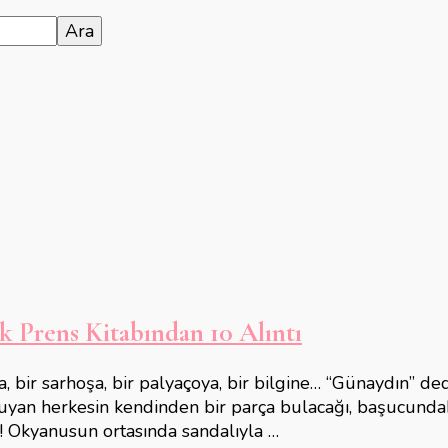
 Prens Kitabından 10 Alıntı
bir sarhoşa, bir palyaçoya, bir bilgine… “Günaydın” dedi b
uyan herkesin kendinden bir parça bulacağı, başucundaki
ar! Okyanusun ortasında sandalıyla …