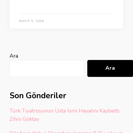
MAYIS 5, 2026
Ara
Ara
Son Gönderiler
Türk Tiyatrosunun Usta İsmi Hayatını Kaybetti:
Zihni Göktay