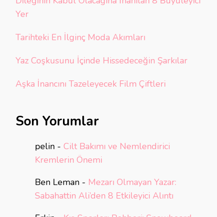
Dileğinin Kabul Olacağına İnanılan 8 Büyüleyici
Yer
Tarihteki En İlginç Moda Akımları
Yaz Coşkusunu İçinde Hissedeceğin Şarkılar
Aşka İnancını Tazeleyecek Film Çiftleri
Son Yorumlar
pelin
-
Cilt Bakımı ve Nemlendirici
Kremlerin Önemi
Ben Leman
-
Mezarı Olmayan Yazar:
Sabahattin Ali’den 8 Etkileyici Alıntı