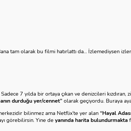
na tam olarak bu filmi hatırlattı da… İzlemediysen izlem
dece 7 yılda bir ortaya çıkan ve denizcileri kızdıran, zi
anın durduğu yer/cennet”
olarak geçiyordu. Buraya ayak
 merkezidir bilinmez ama Netflix’te yer alan
“Hayal Adas
yı görebilirsin. Yine de
yanında harita bulundurmakta
f