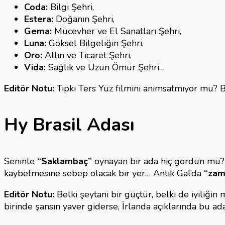
Coda:
Bilgi Şehri,
Estera:
Doğanın Şehri,
Gema:
Mücevher ve El Sanatları Şehri,
Luna:
Göksel Bilgeliğin Şehri,
Oro:
Altın ve Ticaret Şehri,
Vida:
Sağlık ve Uzun Ömür Şehri…
Editör Notu:
Tıpkı Ters Yüz filmini anımsatmıyor mu? Ba
Hy Brasil Adası
Seninle
“Saklambaç”
oynayan bir ada hiç gördün mü? Sa
kaybetmesine sebep olacak bir yer… Antik Gal’da
“zam
Editör Notu:
Belki şeytani bir güçtür, belki de iyiliğin
birinde şansın yaver giderse, İrlanda açıklarında bu ada