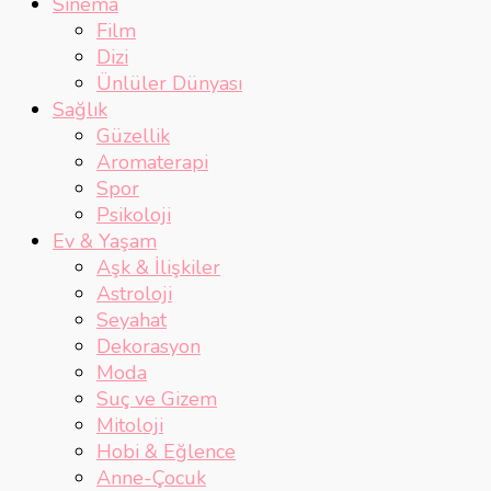
Sinema
Film
Dizi
Ünlüler Dünyası
Sağlık
Güzellik
Aromaterapi
Spor
Psikoloji
Ev & Yaşam
Aşk & İlişkiler
Astroloji
Seyahat
Dekorasyon
Moda
Suç ve Gizem
Mitoloji
Hobi & Eğlence
Anne-Çocuk