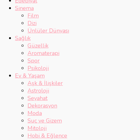
Edebiyat
Sinema
Film
Dizi
Ünlüler Dünyası
Sağlık
Güzellik
Aromaterapi
Spor
Psikoloji
Ev & Yaşam
Aşk & İlişkiler
Astroloji
Seyahat
Dekorasyon
Moda
Suç ve Gizem
Mitoloji
Hobi & Eğlence