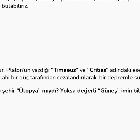
aklar
bulabiliriz.
ur. Platon’un yazdığı
“Timaeus”
ve
“Critias”
adındaki ese
ilahi bir güç tarafından cezalandırılarak, bir depremle 
 şehir “Ütopya” mıydı? Yoksa değerli “Güneş” imin bile