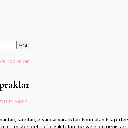
 Ve Topraklar
praklar
lojide
yorum yapın
nevi
manları, tanrıları, efsanevi yaratıkları konu alan kitap, der
a geçmişten geleceğe ışık tutan dünyanın en geniş ansik