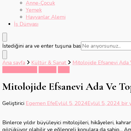
Anne-Çocuk
Yemek
Hayvanlar Alemi
İş Dünyası
Bir
İstediğini ara ve enter tuşuna bas
şey
mi
Ana sayfa
Kültür & Sanat
Mitolojide Efsanevi Ada
arıyorsunuz?
Kültür & Sanat
Mitoloji
Tarih
Mitolojide Efsanevi Ada Ve To
Mito
Geliştirici
Egemen Efe
Eylül 5, 2024
Eylül 5, 2024
bir 
Efsa
Ada
Binlerce yıldır büyüleyici mitolojileri, hikâyeleri, kahra
Ve
gözüküyor olabilir ve eğlenceli konulara da sahip… Am