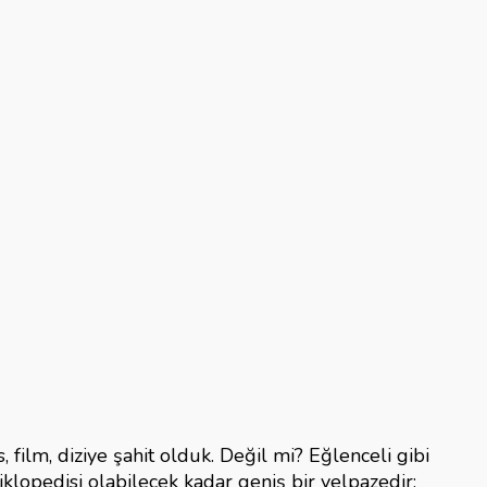
s, film, diziye şahit olduk. Değil mi? Eğlenceli gibi
lopedisi olabilecek kadar geniş bir yelpazedir;