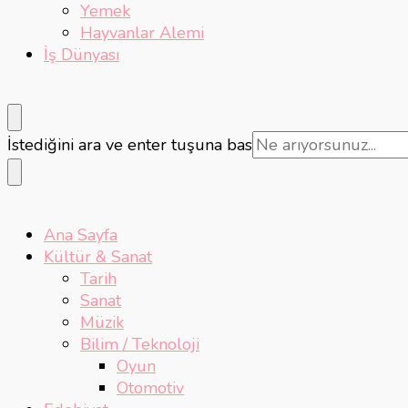
Yemek
Hayvanlar Alemi
İş Dünyası
Bir
İstediğini ara ve enter tuşuna bas
şey
mi
arıyorsunuz?
Ana Sayfa
Kültür & Sanat
Tarih
Sanat
Müzik
Bilim / Teknoloji
Oyun
Otomotiv