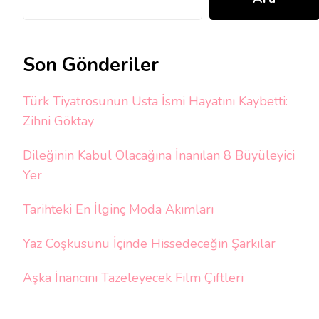
Son Gönderiler
Türk Tiyatrosunun Usta İsmi Hayatını Kaybetti:
Zihni Göktay
Dileğinin Kabul Olacağına İnanılan 8 Büyüleyici
Yer
Tarihteki En İlginç Moda Akımları
Yaz Coşkusunu İçinde Hissedeceğin Şarkılar
Aşka İnancını Tazeleyecek Film Çiftleri