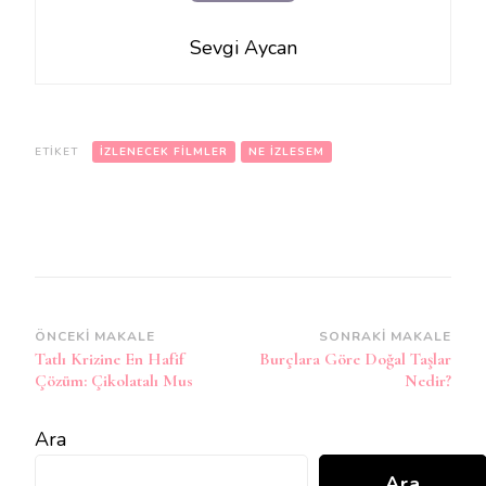
Sevgi Aycan
ETIKET
İZLENECEK FILMLER
NE IZLESEM
Yazı
ÖNCEKI MAKALE
SONRAKI MAKALE
Tatlı Krizine En Hafif
Burçlara Göre Doğal Taşlar
dolaşımı
Çözüm: Çikolatalı Mus
Nedir?
Ara
Ara