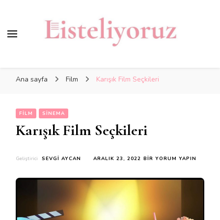
Ana sayfa
Film
Karışık Film Seçkileri
FILM
SINEMA
Karışık Film Seçkileri
KARIŞIK
Geliştirici
SEVGI AYCAN
ARALIK 23, 2022
BIR YORUM YAPIN
FILM
SEÇKILERI
IÇIN