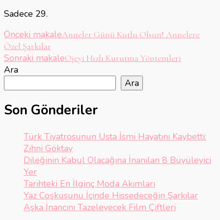
Sadece 29.
Yazı
Önceki makale
Anneler Günü Kutlu Olsun! Annelere
Özel Şarkılar
dolaşımı
Sonraki makale
Ojeyi Hızlı Kurutma Yöntemleri
Ara
Ara
Son Gönderiler
Türk Tiyatrosunun Usta İsmi Hayatını Kaybetti:
Zihni Göktay
Dileğinin Kabul Olacağına İnanılan 8 Büyüleyici
Yer
Tarihteki En İlginç Moda Akımları
Yaz Coşkusunu İçinde Hissedeceğin Şarkılar
Aşka İnancını Tazeleyecek Film Çiftleri