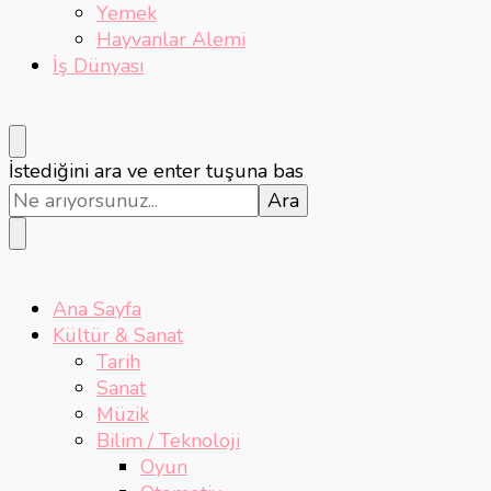
Yemek
Hayvanlar Alemi
İş Dünyası
Bir
İstediğini ara ve enter tuşuna bas
şey
mi
arıyorsunuz?
Ana Sayfa
Kültür & Sanat
Tarih
Sanat
Müzik
Bilim / Teknoloji
Oyun