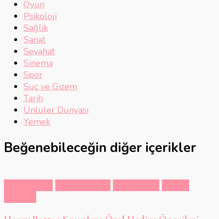
Oyun
Psikoloji
Sağlık
Sanat
Seyahat
Sinema
Spor
Suç ve Gizem
Tarih
Ünlüler Dünyası
Yemek
Beğenebileceğin diğer içerikler
Anne-Çocuk
Aşk & İlişkiler
Ev & Yaşam
Hobi &
Eğlence