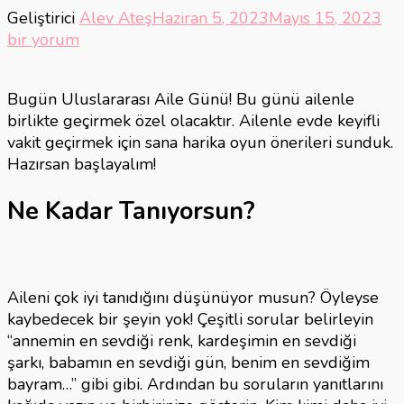
Ev
Geliştirici
Alev Ateş
Haziran 5, 2023
Mayıs 15, 2023
Ail
bir yorum
Oy
Oy
Bugün Uluslararası Aile Günü! Bu günü ailenle
için
birlikte geçirmek özel olacaktır. Ailenle evde keyifli
vakit geçirmek için sana harika oyun önerileri sunduk.
Hazırsan başlayalım!
Ne Kadar Tanıyorsun?
Aileni çok iyi tanıdığını düşünüyor musun? Öyleyse
kaybedecek bir şeyin yok! Çeşitli sorular belirleyin
“annemin en sevdiği renk, kardeşimin en sevdiği
şarkı, babamın en sevdiği gün, benim en sevdiğim
bayram…” gibi gibi. Ardından bu soruların yanıtlarını