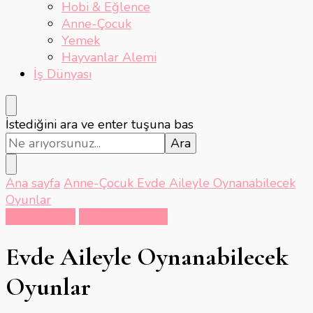
Hobi & Eğlence
Anne-Çocuk
Yemek
Hayvanlar Alemi
İş Dünyası
Bir
İstediğini ara ve enter tuşuna bas
şey
mi
arıyorsunuz?
Ana sayfa
Anne-Çocuk
Evde Aileyle Oynanabilecek
Oyunlar
Anne-Çocuk
Hobi & Eğlence
Evde Aileyle Oynanabilecek
Oyunlar