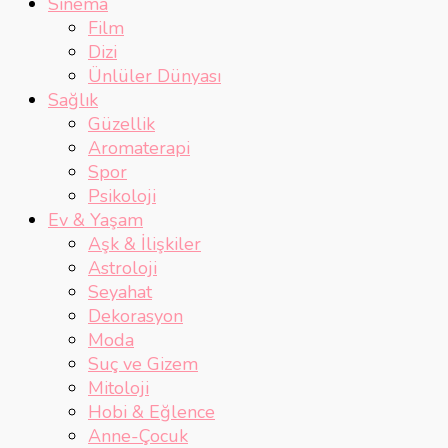
Sinema
Film
Dizi
Ünlüler Dünyası
Sağlık
Güzellik
Aromaterapi
Spor
Psikoloji
Ev & Yaşam
Aşk & İlişkiler
Astroloji
Seyahat
Dekorasyon
Moda
Suç ve Gizem
Mitoloji
Hobi & Eğlence
Anne-Çocuk