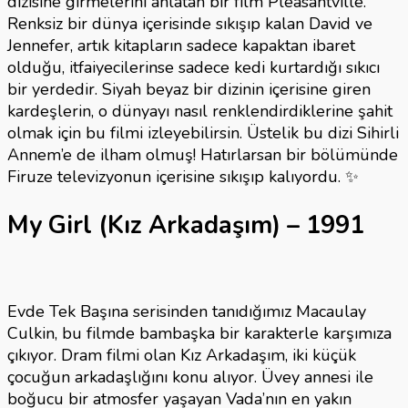
dizisine girmelerini anlatan bir film Pleasantville.
Renksiz bir dünya içerisinde sıkışıp kalan David ve
Jennefer, artık kitapların sadece kapaktan ibaret
olduğu, itfaiyecilerinse sadece kedi kurtardığı sıkıcı
bir yerdedir. Siyah beyaz bir dizinin içerisine giren
kardeşlerin, o dünyayı nasıl renklendirdiklerine şahit
olmak için bu filmi izleyebilirsin. Üstelik bu dizi Sihirli
Annem’e de ilham olmuş! Hatırlarsan bir bölümünde
Firuze televizyonun içerisine sıkışıp kalıyordu. ✨
My Girl (Kız Arkadaşım) – 1991
Evde Tek Başına serisinden tanıdığımız Macaulay
Culkin, bu filmde bambaşka bir karakterle karşımıza
çıkıyor. Dram filmi olan Kız Arkadaşım, iki küçük
çocuğun arkadaşlığını konu alıyor. Üvey annesi ile
boğucu bir atmosfer yaşayan Vada’nın en yakın