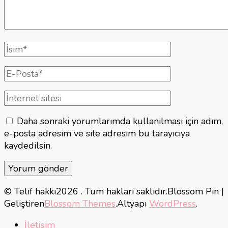
Tam
isim
E-
posta
İnternet
sitesi
Daha sonraki yorumlarımda kullanılması için adım,
e-posta adresim ve site adresim bu tarayıcıya
kaydedilsin.
© Telif hakkı2026
. Tüm hakları saklıdır.
Blossom Pin |
Geliştiren
Blossom Themes
.Altyapı
WordPress
.
İletişim