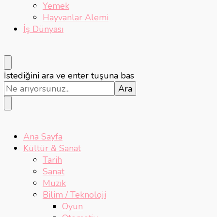
Yemek
Hayvanlar Alemi
İş Dünyası
Bir
İstediğini ara ve enter tuşuna bas
şey
mi
arıyorsunuz?
Ana Sayfa
Kültür & Sanat
Tarih
Sanat
Müzik
Bilim / Teknoloji
Oyun