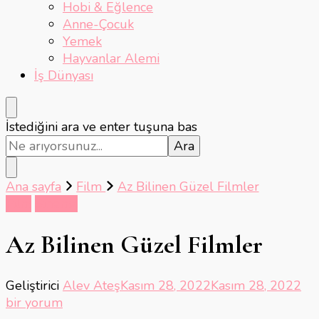
Hobi & Eğlence
Anne-Çocuk
Yemek
Hayvanlar Alemi
İş Dünyası
Bir
İstediğini ara ve enter tuşuna bas
şey
mi
arıyorsunuz?
Ana sayfa
Film
Az Bilinen Güzel Filmler
Film
Sinema
Az Bilinen Güzel Filmler
Az
Geliştirici
Alev Ateş
Kasım 28, 2022
Kasım 28, 2022
Bil
bir yorum