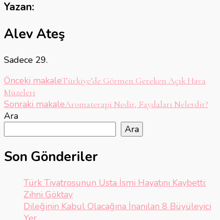
Yazan:
Alev Ateş
Sadece 29.
Yazı
Önceki makale
Türkiye’de Görmen Gereken Açık Hava
Müzeleri
dolaşımı
Sonraki makale
Aromaterapi Nedir, Faydaları Nelerdir?
Ara
Ara
Son Gönderiler
Türk Tiyatrosunun Usta İsmi Hayatını Kaybetti:
Zihni Göktay
Dileğinin Kabul Olacağına İnanılan 8 Büyüleyici
Yer