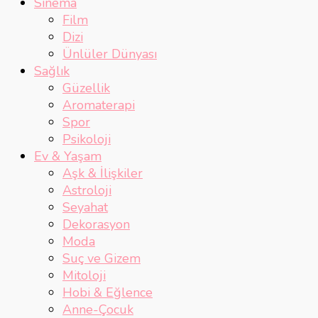
Sinema
Film
Dizi
Ünlüler Dünyası
Sağlık
Güzellik
Aromaterapi
Spor
Psikoloji
Ev & Yaşam
Aşk & İlişkiler
Astroloji
Seyahat
Dekorasyon
Moda
Suç ve Gizem
Mitoloji
Hobi & Eğlence
Anne-Çocuk