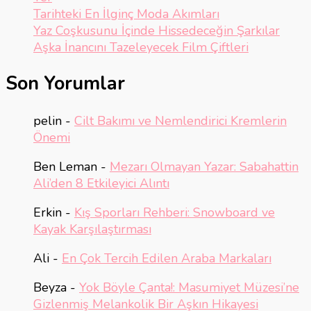
Tarihteki En İlginç Moda Akımları
Yaz Coşkusunu İçinde Hissedeceğin Şarkılar
Aşka İnancını Tazeleyecek Film Çiftleri
Son Yorumlar
pelin
-
Cilt Bakımı ve Nemlendirici Kremlerin
Önemi
Ben Leman
-
Mezarı Olmayan Yazar: Sabahattin
Ali’den 8 Etkileyici Alıntı
Erkin
-
Kış Sporları Rehberi: Snowboard ve
Kayak Karşılaştırması
Ali
-
En Çok Tercih Edilen Araba Markaları
Beyza
-
Yok Böyle Çanta!: Masumiyet Müzesi’ne
Gizlenmiş Melankolik Bir Aşkın Hikayesi