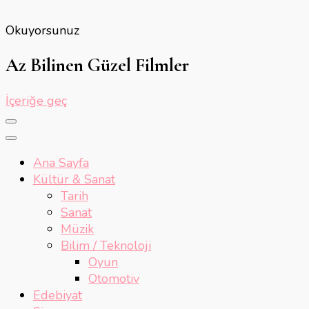
Okuyorsunuz
Az Bilinen Güzel Filmler
İçeriğe geç
Ana Sayfa
Kültür & Sanat
Tarih
Sanat
Müzik
Bilim / Teknoloji
Oyun
Otomotiv
Edebiyat