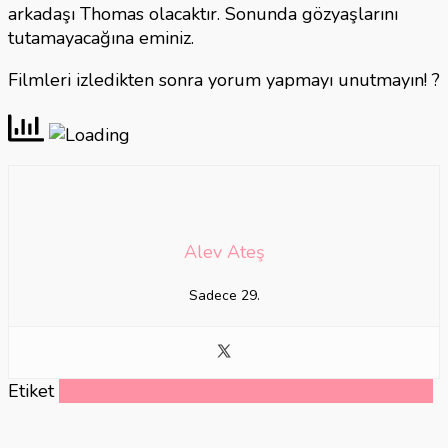
arkadaşı Thomas olacaktır. Sonunda gözyaşlarını
tutamayacağına eminiz.
Filmleri izledikten sonra yorum yapmayı unutmayın! ?
Alev Ateş
Sadece 29.
Etiket
az bilinen güzel filmler
güzel filmler
ne izlesek