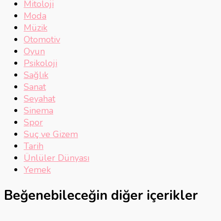
Mitoloji
Moda
Müzik
Otomotiv
Oyun
Psikoloji
Sağlık
Sanat
Seyahat
Sinema
Spor
Suç ve Gizem
Tarih
Ünlüler Dünyası
Yemek
Beğenebileceğin diğer içerikler