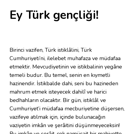
Ey Türk gençliği!
Birinci vazifen, Türk istiklâlini, Türk
Cumhuriyeti’ni, ilelebet muhafaza ve müdafaa
etmektir. Mevcudiyetinin ve istikbalinin yegâne
temeli budur. Bu temel, senin en kıymetli
hazinendir. İstikbalde dahi, seni bu hazineden
mahrum etmek isteyecek dahilî ve harici
bedhahların olacaktır. Bir gün, istiklâl ve
Cumhuriyet’i müdafaa mecburiyetine düşersen,
vazifeye atılmak için, içinde bulunacağın
vaziyetin imkân ve şerâitini düşünmeyeceksin!
Bu imkân ve şerâit, çok namüsait bir mahiyette