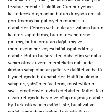
tezahür edebilir. İstiklâl ve Cumhuriyetine
kastedecek düşmanlar, bütün dünyada emsali
görülmemiş bir galibiyetin mümessili
olabilirler. Cebren ve hile ile aziz vatanın bütün
kaleleri zaptedilmiş, bütün tersanelerine
girilmiş, bütün orduları dağıtılmış ve
memleketin her köşesi bilfiil işgal edilmiş
olabilir. Bütün bu şerâitten daha elîm ve daha
vahim olmak üzere, memleketin dahilinde,
iktidara sahip olanlar gaflet ve dalâlet ve hattâ
hıyanet içinde bulunabilirler. Hattâ bu iktidar
sahipleri, şahsî menfaatlerini, müstevlîlerin
siyasi emelleriyle tevhid edebilirler. Millet, fakr
ü zaruret içinde harap ve bîtap düşmüş olabilir.
Ey Türk istikbalinin evlâdı! İşte, bu ahval ve
şerâit içinde dahi vazifen, Türk istiklâl ve