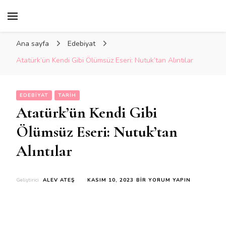
Ana sayfa
Edebiyat
Atatürk’ün Kendi Gibi Ölümsüz Eseri: Nutuk’tan Alıntılar
EDEBIYAT
TARIH
Atatürk’ün Kendi Gibi
Ölümsüz Eseri: Nutuk’tan
Alıntılar
ATATÜRK’ÜN
Geliştirici
ALEV ATEŞ
KASIM 10, 2023
BIR YORUM YAPIN
KENDI
GIBI
ÖLÜMSÜZ
ESERI:
NUTUK’TAN