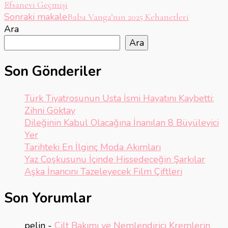
Efsanevi Geçmişi
dolaşımı
Sonraki makale
Baba Vanga’nın 2025 Kehanetleri
Ara
Ara
Son Gönderiler
Türk Tiyatrosunun Usta İsmi Hayatını Kaybetti:
Zihni Göktay
Dileğinin Kabul Olacağına İnanılan 8 Büyüleyici
Yer
Tarihteki En İlginç Moda Akımları
Yaz Coşkusunu İçinde Hissedeceğin Şarkılar
Aşka İnancını Tazeleyecek Film Çiftleri
Son Yorumlar
pelin
-
Cilt Bakımı ve Nemlendirici Kremlerin