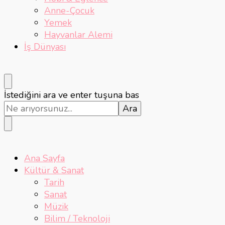
Anne-Çocuk
Yemek
Hayvanlar Alemi
İş Dünyası
Bir
İstediğini ara ve enter tuşuna bas
şey
mi
arıyorsunuz?
Ana Sayfa
Kültür & Sanat
Tarih
Sanat
Müzik
Bilim / Teknoloji