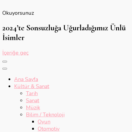
Okuyorsunuz
2024’te Sonsuzluğa Uğurladığımız Ünlü
İsimler
İçeriğe geç
Ana Sayfa
Kültür & Sanat
Tarih
Sanat
Müzik
Bilim / Teknoloji
Oyun
Otomotiv