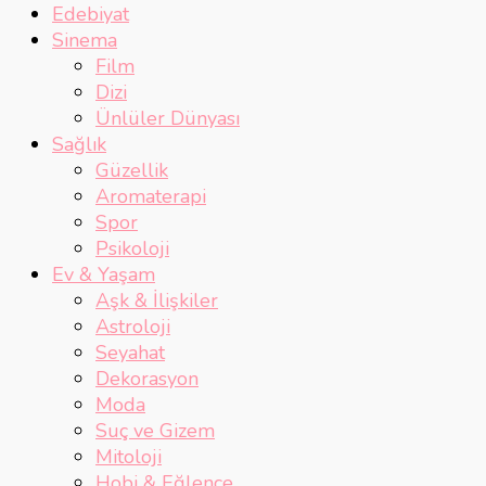
Edebiyat
Sinema
Film
Dizi
Ünlüler Dünyası
Sağlık
Güzellik
Aromaterapi
Spor
Psikoloji
Ev & Yaşam
Aşk & İlişkiler
Astroloji
Seyahat
Dekorasyon
Moda
Suç ve Gizem
Mitoloji
Hobi & Eğlence