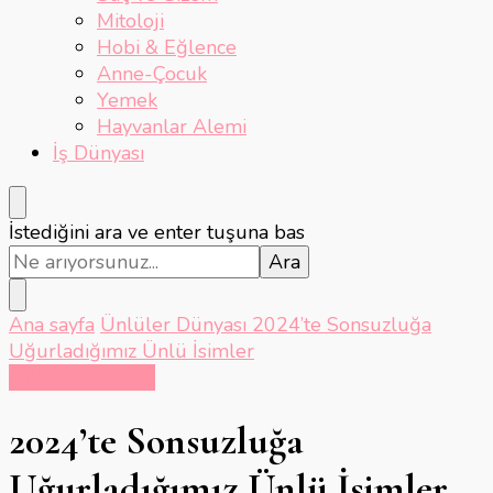
Mitoloji
Hobi & Eğlence
Anne-Çocuk
Yemek
Hayvanlar Alemi
İş Dünyası
Bir
İstediğini ara ve enter tuşuna bas
şey
mi
arıyorsunuz?
Ana sayfa
Ünlüler Dünyası
2024’te Sonsuzluğa
Uğurladığımız Ünlü İsimler
Ünlüler Dünyası
2024’te Sonsuzluğa
Uğurladığımız Ünlü İsimler