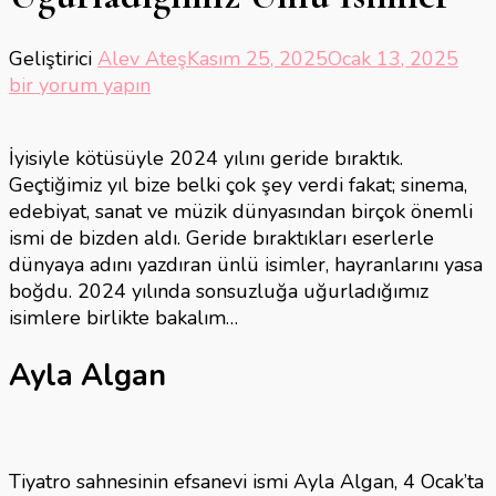
202
Geliştirici
Alev Ateş
Kasım 25, 2025
Ocak 13, 2025
Son
bir yorum yapın
Uğu
Ünl
İyisiyle kötüsüyle 2024 yılını geride bıraktık.
İsim
Geçtiğimiz yıl bize belki çok şey verdi fakat; sinema,
için
edebiyat, sanat ve müzik dünyasından birçok önemli
ismi de bizden aldı. Geride bıraktıkları eserlerle
dünyaya adını yazdıran ünlü isimler, hayranlarını yasa
boğdu. 2024 yılında sonsuzluğa uğurladığımız
isimlere birlikte bakalım…
Ayla Algan
Tiyatro sahnesinin efsanevi ismi Ayla Algan, 4 Ocak’ta