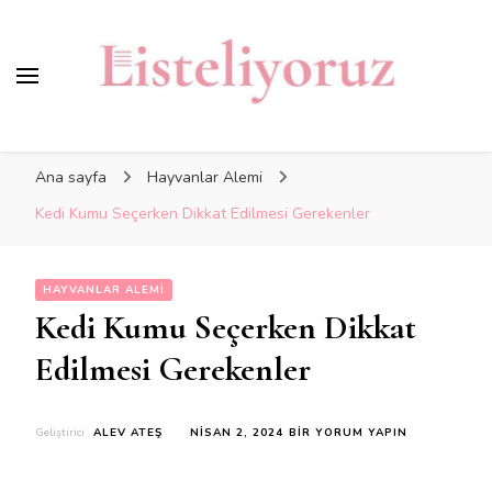
Ana sayfa
Hayvanlar Alemi
Kedi Kumu Seçerken Dikkat Edilmesi Gerekenler
HAYVANLAR ALEMI
Kedi Kumu Seçerken Dikkat
Edilmesi Gerekenler
KEDI
Geliştirici
ALEV ATEŞ
NISAN 2, 2024
BIR YORUM YAPIN
KUMU
SEÇERKEN
DIKKAT