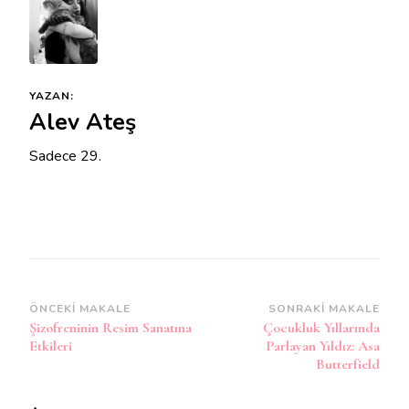
YAZAN:
Alev Ateş
Sadece 29.
Yazı
ÖNCEKI MAKALE
SONRAKI MAKALE
Şizofreninin Resim Sanatına
Çocukluk Yıllarında
dolaşımı
Etkileri
Parlayan Yıldız: Asa
Butterfield