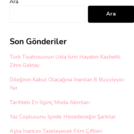
Ara
Ara
Son Gönderiler
Türk Tiyatrosunun Usta İsmi Hayatını Kaybetti:
Zihni Göktay
Dileğinin Kabul Olacağına İnanılan 8 Büyüleyici
Yer
Tarihteki En İlginç Moda Akımları
Yaz Coşkusunu İçinde Hissedeceğin Şarkılar
Aşka İnancını Tazeleyecek Film Çiftleri