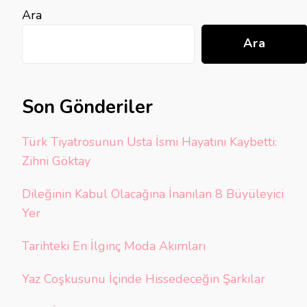
Ara
Ara
Son Gönderiler
Türk Tiyatrosunun Usta İsmi Hayatını Kaybetti:
Zihni Göktay
Dileğinin Kabul Olacağına İnanılan 8 Büyüleyici
Yer
Tarihteki En İlginç Moda Akımları
Yaz Coşkusunu İçinde Hissedeceğin Şarkılar