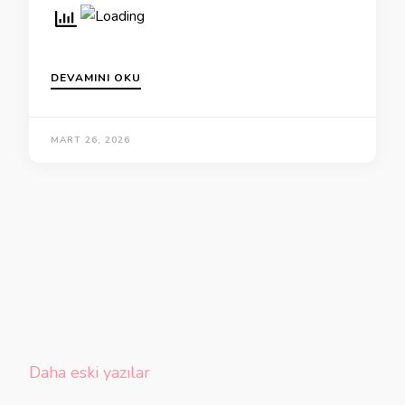
DEVAMINI OKU
MART 26, 2026
Yazı
Daha eski yazılar
gezinmesi