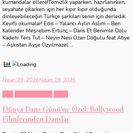
kumandalar ellere!Temizlik yaparken, hazırlanırken,
seyahate çıkarken, için her kıpır kıpır olduğunda
dinleyebileceğin Türkçe şarkıları senin için derledik.
Keyifli okumalar! Edis – Yalancı Aylin Aslım – Ben
Kalender Meşrebim Ertunç – Dans Et Benimle Dolu
Kadehi Ters Tut – Neyin Nesi Ozan Doğulu feat Atiye
– Aşkistan Ayşe Özyılmazel …
Nisan 29, 2026
Nisan 29, 2026
Film
Hobi & Eğlence
Müzik
Dünya Dans Günü’ne Özel: Bollywood
Filmlerinden Danslar