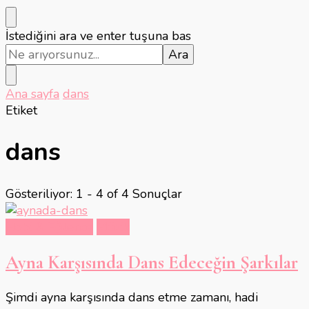
Bir
İstediğini ara ve enter tuşuna bas
şey
mi
arıyorsunuz?
Ana sayfa
dans
Etiket
dans
Gösteriliyor: 1 - 4 of 4 Sonuçlar
Hobi & Eğlence
Müzik
Ayna Karşısında Dans Edeceğin Şarkılar
Şimdi ayna karşısında dans etme zamanı, hadi