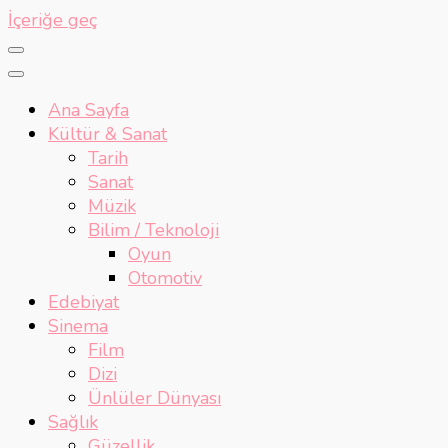
İçeriğe geç
Ana Sayfa
Kültür & Sanat
Tarih
Sanat
Müzik
Bilim / Teknoloji
Oyun
Otomotiv
Edebiyat
Sinema
Film
Dizi
Ünlüler Dünyası
Sağlık
Güzellik