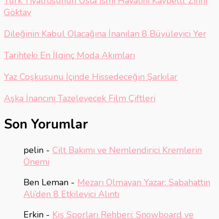
Türk Tiyatrosunun Usta İsmi Hayatını Kaybetti: Zihni
Göktay
Dileğinin Kabul Olacağına İnanılan 8 Büyüleyici Yer
Tarihteki En İlginç Moda Akımları
Yaz Coşkusunu İçinde Hissedeceğin Şarkılar
Aşka İnancını Tazeleyecek Film Çiftleri
Son Yorumlar
pelin
-
Cilt Bakımı ve Nemlendirici Kremlerin
Önemi
Ben Leman
-
Mezarı Olmayan Yazar: Sabahattin
Ali’den 8 Etkileyici Alıntı
Erkin
-
Kış Sporları Rehberi: Snowboard ve