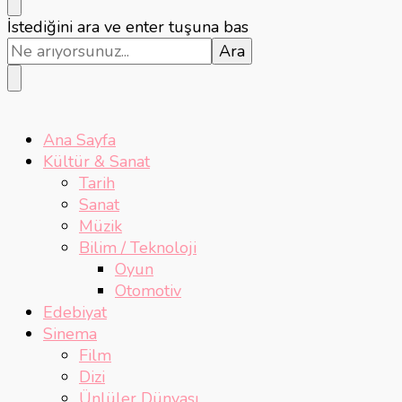
Bir
İstediğini ara ve enter tuşuna bas
şey
mi
arıyorsunuz?
Ana Sayfa
Kültür & Sanat
Tarih
Sanat
Müzik
Bilim / Teknoloji
Oyun
Otomotiv
Edebiyat
Sinema
Film
Dizi
Ünlüler Dünyası