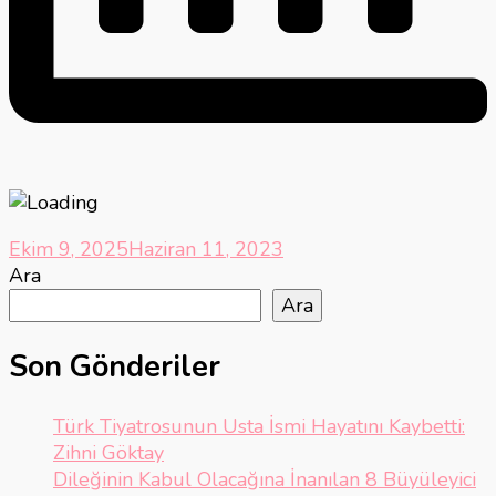
Ekim 9, 2025
Haziran 11, 2023
Ara
Ara
Son Gönderiler
Türk Tiyatrosunun Usta İsmi Hayatını Kaybetti:
Zihni Göktay
Dileğinin Kabul Olacağına İnanılan 8 Büyüleyici