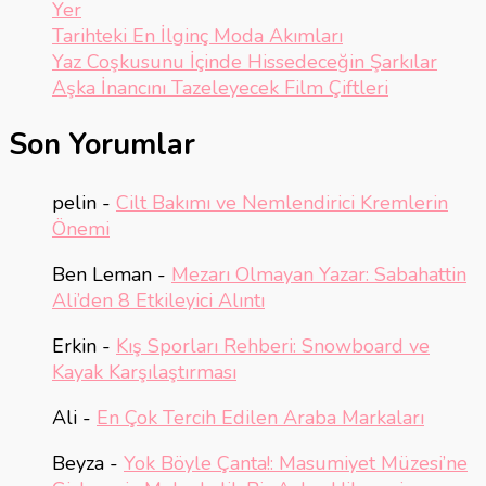
Yer
Tarihteki En İlginç Moda Akımları
Yaz Coşkusunu İçinde Hissedeceğin Şarkılar
Aşka İnancını Tazeleyecek Film Çiftleri
Son Yorumlar
pelin
-
Cilt Bakımı ve Nemlendirici Kremlerin
Önemi
Ben Leman
-
Mezarı Olmayan Yazar: Sabahattin
Ali’den 8 Etkileyici Alıntı
Erkin
-
Kış Sporları Rehberi: Snowboard ve
Kayak Karşılaştırması
Ali
-
En Çok Tercih Edilen Araba Markaları
Beyza
-
Yok Böyle Çanta!: Masumiyet Müzesi’ne