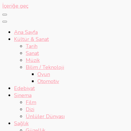
İçeriğe geç
Ana Sayfa
Kültür & Sanat
Tarih
Sanat
Müzik
Bilim / Teknoloji
Oyun
Otomotiv
Edebiyat
Sinema
Film
Dizi
Ünlüler Dünyası
Sağlık
Güzellik