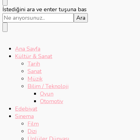
Bir
İstediğini ara ve enter tuşuna bas
şey
mi
arıyorsunuz?
Ana Sayfa
Kültür & Sanat
Tarih
Sanat
Müzik
Bilim / Teknoloji
Oyun
Otomotiv
Edebiyat
Sinema
Film
Dizi
Ünlüler Dünyası