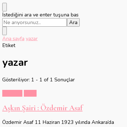
Bir
İstediğini ara ve enter tuşuna bas
şey
mi
arıyorsunuz?
Ana sayfa
yazar
Etiket
yazar
Gösteriliyor: 1 - 1 of 1 Sonuçlar
Edebiyat
Sanat
Aşkın Şairi : Özdemir Asaf
Özdemir Asaf 11 Haziran 1923 yılında Ankara’da