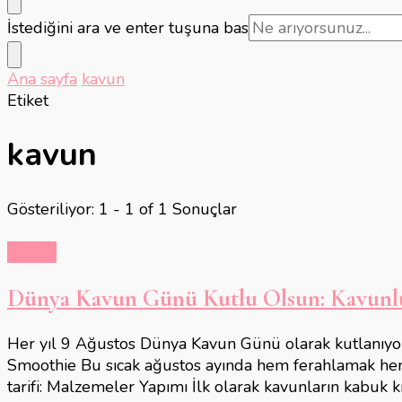
Bir
İstediğini ara ve enter tuşuna bas
şey
mi
Ana sayfa
kavun
arıyorsunuz?
Etiket
kavun
Gösteriliyor: 1 - 1 of 1 Sonuçlar
Yemek
Dünya Kavun Günü Kutlu Olsun: Kavunlu 
Her yıl 9 Ağustos Dünya Kavun Günü olarak kutlanıyor. 
Smoothie Bu sıcak ağustos ayında hem ferahlamak hem de
tarifi: Malzemeler Yapımı İlk olarak kavunların kabuk kı