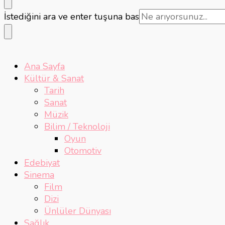
Bir
İstediğini ara ve enter tuşuna bas
şey
mi
arıyorsunuz?
Ana Sayfa
Kültür & Sanat
Tarih
Sanat
Müzik
Bilim / Teknoloji
Oyun
Otomotiv
Edebiyat
Sinema
Film
Dizi
Ünlüler Dünyası
Sağlık