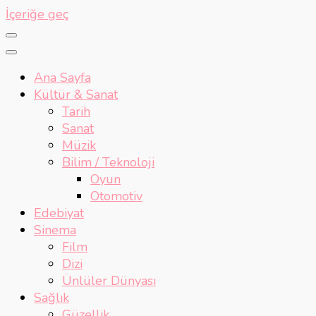
İçeriğe geç
Ana Sayfa
Kültür & Sanat
Tarih
Sanat
Müzik
Bilim / Teknoloji
Oyun
Otomotiv
Edebiyat
Sinema
Film
Dizi
Ünlüler Dünyası
Sağlık
Güzellik