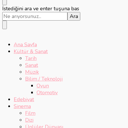
Bir
İstediğini ara ve enter tuşuna bas
şey
mi
arıyorsunuz?
Ana Sayfa
Kültür & Sanat
Tarih
Sanat
Müzik
Bilim / Teknoloji
Oyun
Otomotiv
Edebiyat
Sinema
Film
Dizi
Ünlüler Dünyası