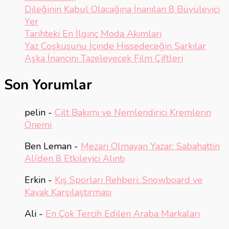
Dileğinin Kabul Olacağına İnanılan 8 Büyüleyici
Yer
Tarihteki En İlginç Moda Akımları
Yaz Coşkusunu İçinde Hissedeceğin Şarkılar
Aşka İnancını Tazeleyecek Film Çiftleri
Son Yorumlar
pelin
-
Cilt Bakımı ve Nemlendirici Kremlerin
Önemi
Ben Leman
-
Mezarı Olmayan Yazar: Sabahattin
Ali’den 8 Etkileyici Alıntı
Erkin
-
Kış Sporları Rehberi: Snowboard ve
Kayak Karşılaştırması
Ali
-
En Çok Tercih Edilen Araba Markaları