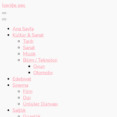
İçeriğe geç
Ana Sayfa
Kültür & Sanat
Tarih
Sanat
Müzik
Bilim / Teknoloji
Oyun
Otomotiv
Edebiyat
Sinema
Film
Dizi
Ünlüler Dünyası
Sağlık
Güzellik