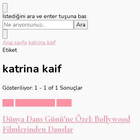
Bir
İstediğini ara ve enter tuşuna bas
şey
mi
arıyorsunuz?
Ana sayfa
katrina kaif
Etiket
katrina kaif
Gösteriliyor: 1 - 1 of 1 Sonuçlar
Film
Hobi & Eğlence
Müzik
Dünya Dans Günü’ne Özel: Bollywood
Filmlerinden Danslar