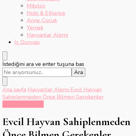
Mitoloji
Hobi & Eğlence
Anne-Çocuk
Yemek
Hayvanlar Alemi
İş Dünyası
Bir
İstediğini ara ve enter tuşuna bas
şey
mi
arıyorsunuz?
Ana sayfa
Hayvanlar Alemi
Evcil Hayvan
Sahiplenmeden Önce Bilmen Gerekenler
Hayvanlar Alemi
Evcil Hayvan Sahiplenmeden
Önce Bilmen Gerekenler