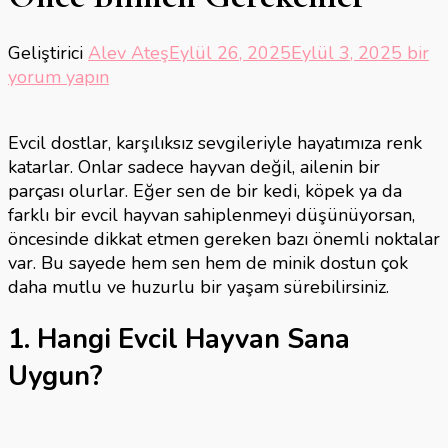
Evcil
Geliştirici
Alev Ateş
Eylül 26, 2025
Eylül 3, 2025
bir
Hayv
yorum yapın
Sahi
Önce
Evcil dostlar, karşılıksız sevgileriyle hayatımıza renk
Bilm
katarlar. Onlar sadece hayvan değil, ailenin bir
Gerek
parçası olurlar. Eğer sen de bir kedi, köpek ya da
için
farklı bir evcil hayvan sahiplenmeyi düşünüyorsan,
öncesinde dikkat etmen gereken bazı önemli noktalar
var. Bu sayede hem sen hem de minik dostun çok
daha mutlu ve huzurlu bir yaşam sürebilirsiniz.
1. Hangi Evcil Hayvan Sana
Uygun?