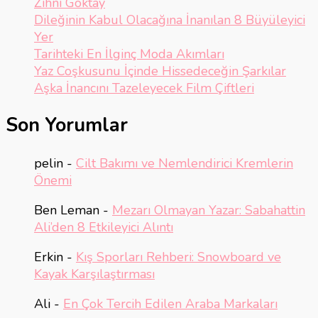
Zihni Göktay
Dileğinin Kabul Olacağına İnanılan 8 Büyüleyici
Yer
Tarihteki En İlginç Moda Akımları
Yaz Coşkusunu İçinde Hissedeceğin Şarkılar
Aşka İnancını Tazeleyecek Film Çiftleri
Son Yorumlar
pelin
-
Cilt Bakımı ve Nemlendirici Kremlerin
Önemi
Ben Leman
-
Mezarı Olmayan Yazar: Sabahattin
Ali’den 8 Etkileyici Alıntı
Erkin
-
Kış Sporları Rehberi: Snowboard ve
Kayak Karşılaştırması
Ali
-
En Çok Tercih Edilen Araba Markaları