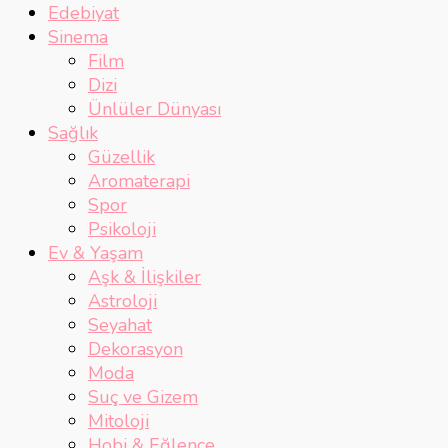
Edebiyat
Sinema
Film
Dizi
Ünlüler Dünyası
Sağlık
Güzellik
Aromaterapi
Spor
Psikoloji
Ev & Yaşam
Aşk & İlişkiler
Astroloji
Seyahat
Dekorasyon
Moda
Suç ve Gizem
Mitoloji
Hobi & Eğlence