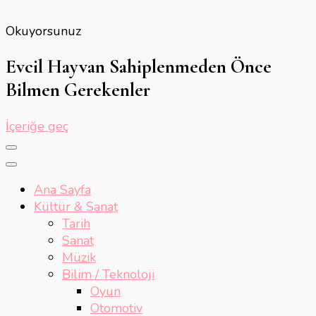
Okuyorsunuz
Evcil Hayvan Sahiplenmeden Önce
Bilmen Gerekenler
İçeriğe geç
Ana Sayfa
Kültür & Sanat
Tarih
Sanat
Müzik
Bilim / Teknoloji
Oyun
Otomotiv