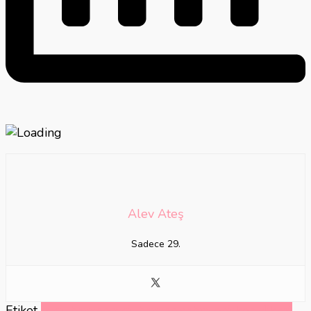
Alev Ateş
Sadece 29.
Etiket
evcil hayvan
evcil hayvan sahiplenirken dikkat