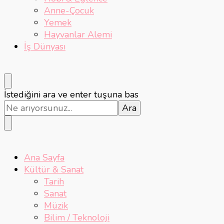
Anne-Çocuk
Yemek
Hayvanlar Alemi
İş Dünyası
Bir
İstediğini ara ve enter tuşuna bas
şey
mi
arıyorsunuz?
Ana Sayfa
Kültür & Sanat
Tarih
Sanat
Müzik
Bilim / Teknoloji