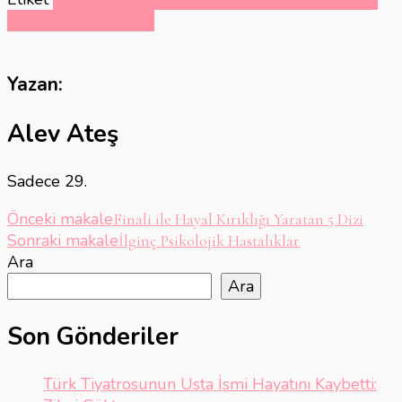
edilmesi gerekenler
Yazan:
Alev Ateş
Sadece 29.
Yazı
Önceki makale
Finali ile Hayal Kırıklığı Yaratan 5 Dizi
Sonraki makale
İlginç Psikolojik Hastalıklar
dolaşımı
Ara
Ara
Son Gönderiler
Türk Tiyatrosunun Usta İsmi Hayatını Kaybetti: