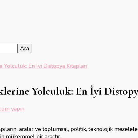
e Yolculuk: En İyi Distopya Kitapları
lerine Yolculuk: En İyi Distopy
ya
rum yapın
atının
klerine
apılarını aralar ve toplumsal, politik, teknolojik mesel
uk:
için mükemmel bir araçtır.