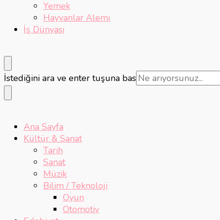
Yemek
Hayvanlar Alemi
İş Dünyası
Bir
İstediğini ara ve enter tuşuna bas
şey
mi
arıyorsunuz?
Ana Sayfa
Kültür & Sanat
Tarih
Sanat
Müzik
Bilim / Teknoloji
Oyun
Otomotiv