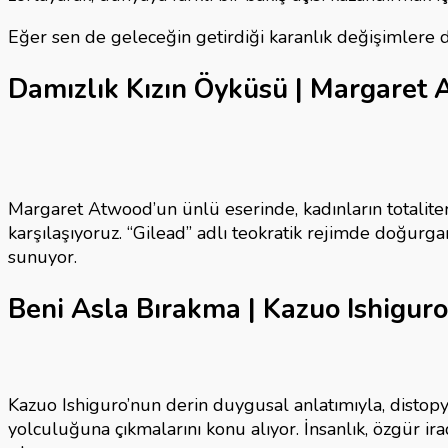
En
İyi
Eğer sen de geleceğin getirdiği karanlık değişimlere d
Distop
Kitapla
Damızlık Kızın Öyküsü | Margaret
için
Margaret Atwood’un ünlü eserinde, kadınların totaliter 
karşılaşıyoruz. “Gilead” adlı teokratik rejimde doğurg
sunuyor.
Beni Asla Bırakma | Kazuo Ishiguro
Kazuo Ishiguro’nun derin duygusal anlatımıyla, distopy
yolculuğuna çıkmalarını konu alıyor. İnsanlık, özgür ir