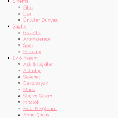
Sinema
Film
Dizi
Ünlüler Dünyası
Sağlık
Güzellik
Aromaterapi
Spor
Psikoloji
Ev & Yaşam
Aşk & İlişkiler
Astroloji
Seyahat
Dekorasyon
Moda
Suç ve Gizem
Mitoloji
Hobi & Eğlence
Anne-Çocuk