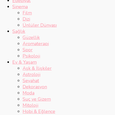
Edebiyat
Sinema
Film
Dizi
Ünlüler Dünyası
Sağlık
Güzellik
Aromaterapi
Spor
Psikoloji
Ev & Yaşam
Aşk & İlişkiler
Astroloji
Seyahat
Dekorasyon
Moda
Suç ve Gizem
Mitoloji
Hobi & Eğlence