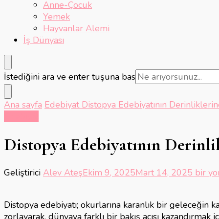
Anne-Çocuk
Yemek
Hayvanlar Alemi
İş Dünyası
Bir
İstediğini ara ve enter tuşuna bas
şey
mi
Ana sayfa
Edebiyat
Distopya Edebiyatının Derinliklerin
arıyorsunuz?
Edebiyat
Distopya Edebiyatının Derinlik
Distop
Geliştirici
Alev Ateş
Ekim 9, 2025
Mart 14, 2025
bir yo
Edebiy
Derinli
Distopya edebiyatı; okurlarına karanlık bir geleceğin k
Yolcul
zorlayarak, dünyaya farklı bir bakış açısı kazandırmak 