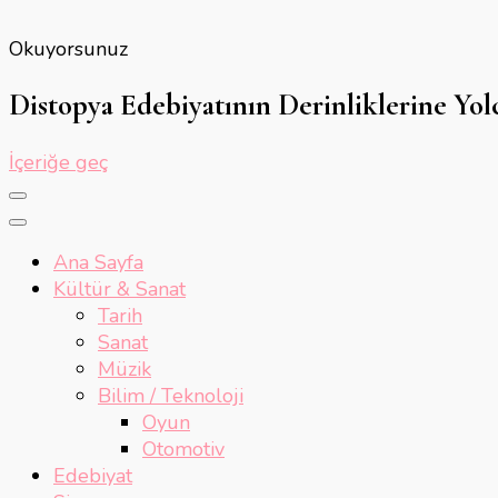
Okuyorsunuz
Distopya Edebiyatının Derinliklerine Yolc
İçeriğe geç
Ana Sayfa
Kültür & Sanat
Tarih
Sanat
Müzik
Bilim / Teknoloji
Oyun
Otomotiv
Edebiyat