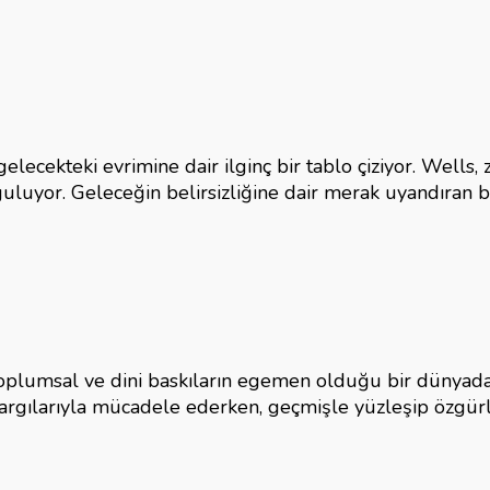
elecekteki evrimine dair ilginç bir tablo çiziyor. Wells, 
guluyor. Geleceğin belirsizliğine dair merak uyandıran bu 
, toplumsal ve dini baskıların egemen olduğu bir dünyada
yargılarıyla mücadele ederken, geçmişle yüzleşip özgü